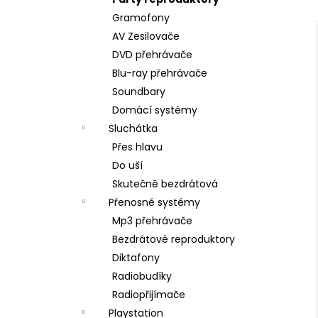
BRAVIA 3 II (K75XR35M2PB.CEI)
l
Gramofony
34 999 Kč
AV Zesilovače
DVD přehrávače
Blu-ray přehrávače
Soundbary
Domácí systémy
Sluchátka
Přes hlavu
Do uší
Skutečně bezdrátová
Přenosné systémy
Mp3 přehrávače
Bezdrátové reproduktory
Diktafony
Radiobudíky
Radiopřijímače
Playstation