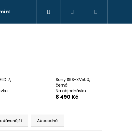
Hledat
Přihlášení
Nákupní
mínky
Moje objednávka
Kontakty
Znač
košík
ELD 7,
Sony SRS-XV500,
černá
ávku
Na objednávku
8 490 Kč
Následující
rodávanější
Abecedně