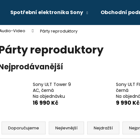
Spotřební elektronika Sony
Obchodní pod
Audio-Video
Párty reproduktory
Co potřebujete najít?
Párty reproduktory
HLEDAT
Nejprodávanější
Doporučujeme
Sony ULT Tower 9
Sony ULT FI
AC, černá
černá
Na objednávku
Na objedn
16 990 Kč
9 990 Kč
Ř
a
Doporučujeme
Nejlevnější
Nejdražší
Nejp
z