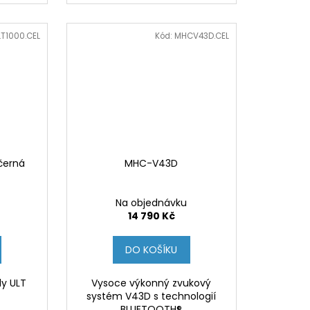
T1000.CEL
Kód:
MHCV43D.CEL
černá
MHC-V43D
Na objednávku
14 790 Kč
DO KOŠÍKU
dy ULT
Vysoce výkonný zvukový
systém V43D s technologií
BLUETOOTH®