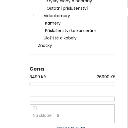
Krytky clony a ochrany
Ostatní příslušenství
Videokamery
Kamery
Příslušenství ke kamerám
Úložiště a kabely
Značky
Cena
8490
Kč
26990
Kč
Na skladě
0