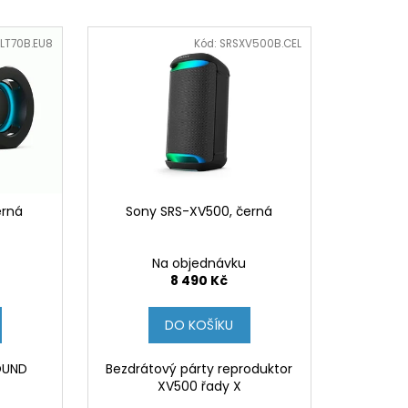
5XR35M2PB.CEI)
LT70B.EU8
Kód:
SRSXV500B.CEL
erná
Sony SRS-XV500, černá
Na objednávku
8 490 Kč
DO KOŠÍKU
OUND
Bezdrátový párty reproduktor
XV500 řady X