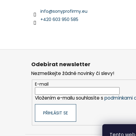
info
@
sonyprofirmy.eu
+420 603 950 585
Z
á
Odebírat newsletter
p
Nezmeškejte žádné novinky či slevy!
a
t
E-mail
í
Vložením e-mailu souhlasíte s
podmínkami o
PŘIHLÁSIT SE
Tento web 