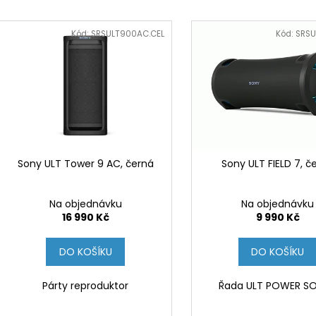
BRAVIA 3 II (K65XR35M2PB.CEI)
BRAVIA 3 II (K5
e
V
28 999 Kč
22 999 Kč
n
ý
Kód:
SRSULT900AC.CEL
Kód:
SRSU
í
p
p
i
r
s
o
p
d
r
u
o
k
d
Sony ULT Tower 9 AC, černá
Sony ULT FIELD 7, č
t
u
ů
k
Na objednávku
Na objednávku
t
16 990 Kč
9 990 Kč
ů
DO KOŠÍKU
DO KOŠÍKU
Párty reproduktor
Řada ULT POWER S