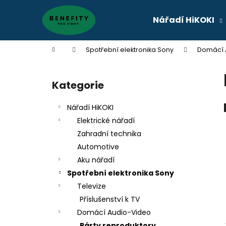
K
Přejít
na
o
Nářadí HiKOKI
obsah
Zpět
Zpět
š
do
do
í
Domů
Spotřební elektronika Sony
Domácí 
k
obchodu
obchodu
P
o
Kategorie
Přeskočit
s
kategorie
t
Nářadí HiKOKI
r
Elektrické nářadí
a
Zahradní technika
n
Automotive
n
Aku nářadí
í
Spotřební elektronika Sony
p
Televize
a
Příslušenství k TV
n
Domácí Audio-Video
e
Párty reproduktory