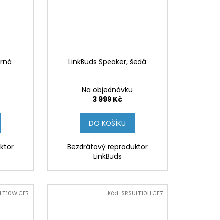
erná
LinkBuds Speaker, šedá
Na objednávku
3 999 Kč
DO KOŠÍKU
ktor
Bezdrátový reproduktor
LinkBuds
LT10W.CE7
Kód:
SRSULT10H.CE7