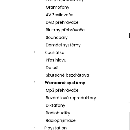
BRAVIA 3 II (K75XR35M2PB.CEI)
l
Gramofony
34 999 Kč
AV Zesilovače
DVD přehrávače
Blu-ray přehrávače
Soundbary
Domácí systémy
Sluchátka
Přes hlavu
Do uší
Skutečně bezdrátová
Přenosné systémy
Mp3 přehrávače
Bezdrátové reproduktory
Diktafony
Radiobudíky
Radiopřijímače
Playstation