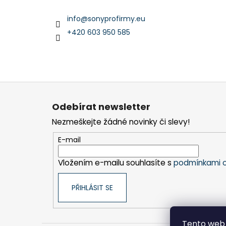
info
@
sonyprofirmy.eu
+420 603 950 585
Z
á
Odebírat newsletter
p
Nezmeškejte žádné novinky či slevy!
a
t
E-mail
í
Vložením e-mailu souhlasíte s
podmínkami o
PŘIHLÁSIT SE
Tento web 