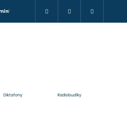
Hledat
Přihlášení
Nákupní
mínky
Moje objednávka
Kontakty
Znač
košík
Diktafony
Radiobudíky
Následující