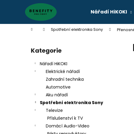
K
Přejít
na
o
Nářadí HiKOKI
obsah
Zpět
Zpět
š
do
do
í
Domů
Spotřební elektronika Sony
Přenosn
k
obchodu
obchodu
P
o
Kategorie
Přeskočit
s
kategorie
t
Nářadí HiKOKI
r
Elektrické nářadí
a
Zahradní technika
n
Automotive
n
Aku nářadí
í
Spotřební elektronika Sony
p
Televize
a
Příslušenství k TV
n
Domácí Audio-Video
e
Párty reproduktory