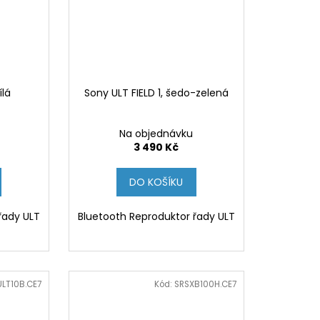
ílá
Sony ULT FIELD 1, šedo-zelená
Na objednávku
3 490 Kč
DO KOŠÍKU
řady ULT
Bluetooth Reproduktor řady ULT
LT10B.CE7
Kód:
SRSXB100H.CE7