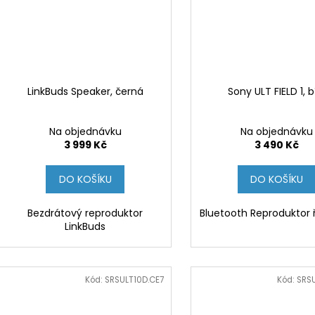
LinkBuds Speaker, černá
Sony ULT FIELD 1, b
Na objednávku
Na objednávku
3 999 Kč
3 490 Kč
DO KOŠÍKU
DO KOŠÍKU
Bezdrátový reproduktor
Bluetooth Reproduktor 
LinkBuds
Kód:
SRSULT10D.CE7
Kód:
SRSU