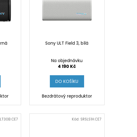
erná
Sony ULT Field 3, bílá
Na objednávku
4 190 Kč
DO KOŠÍKU
ktor
Bezdrátový reproduktor
LT30B.CE7
Kód:
SRSLS1H.CE7