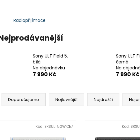
BRAVIA 3 II (K65XR35M2PB.CEI)
BRAVIA 3 II (K5
28 999 Kč
22 999 Kč
Radiopřijímače
Nejprodávanější
Sony ULT Field 5,
Sony ULT Fi
bílá
černá
Na objednávku
Na objedn
7 990 Kč
7 990 Kč
Ř
a
Doporučujeme
Nejlevnější
Nejdražší
Nejp
z
e
V
n
ý
Kód:
SRSULT50W.CE7
Kód:
SRSU
í
p