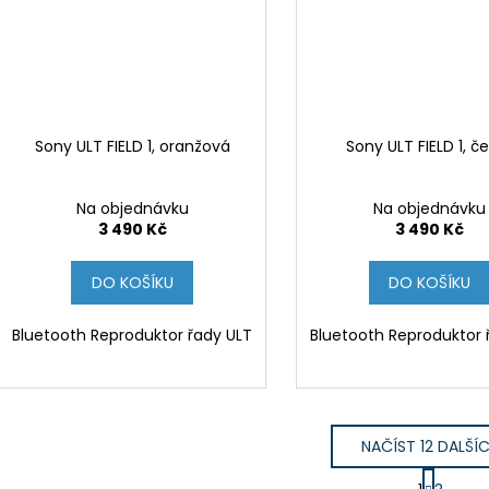
Sony ULT FIELD 1, oranžová
Sony ULT FIELD 1, č
Na objednávku
Na objednávku
3 490 Kč
3 490 Kč
DO KOŠÍKU
DO KOŠÍKU
Bluetooth Reproduktor řady ULT
Bluetooth Reproduktor 
NAČÍST 12 DALŠÍ
S