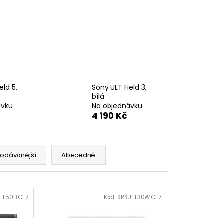
5XR35M2PB.CEI)
eld 5,
Sony ULT Field 3,
bílá
ávku
Na objednávku
4 190 Kč
rodávanější
Abecedně
LT50B.CE7
Kód:
SRSULT30W.CE7