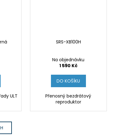
erná
SRS-XB100H
Na objednávku
1 590 Kč
DO KOŠÍKU
řady ULT
Přenosný bezdrátový
reproduktor
CH