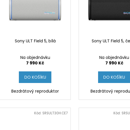
p
i
r
s
o
p
d
r
u
o
k
d
Sony ULT Field 5, bílá
Sony ULT Field 5, č
t
u
ů
k
Na objednávku
Na objednávku
t
7 990 Kč
7 990 Kč
ů
DO KOŠÍKU
DO KOŠÍKU
Bezdrátový reproduktor
Bezdrátový reprodu
Kód:
SRSULT30H.CE7
Kód:
SRSU