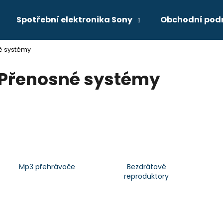
Spotřební elektronika Sony
Obchodní pod
é systémy
Co potřebujete najít?
Přenosné systémy
HLEDAT
Doporučujeme
Mp3 přehrávače
Bezdrátové
reproduktory