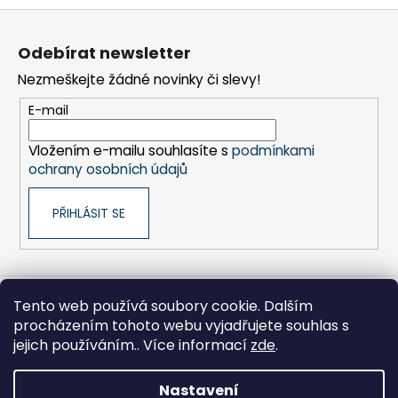
Z
á
Odebírat newsletter
p
Nezmeškejte žádné novinky či slevy!
a
t
E-mail
í
Vložením e-mailu souhlasíte s
podmínkami
ochrany osobních údajů
PŘIHLÁSIT SE
Tento web používá soubory cookie. Dalším
Sony pro Firmy
Hikoki-nářadí
Kontakty
procházením tohoto webu vyjadřujete souhlas s
Zpracování osobních údajů
Obchodní podmínky
Moje objednávka
jejich používáním.. Více informací
zde
.
Nastavení