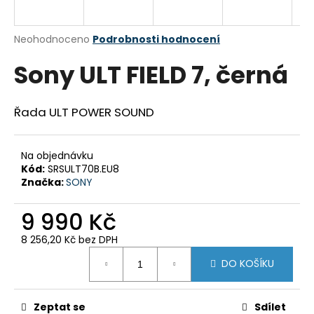
a
j
Průměrné
Neohodnoceno
Podrobnosti hodnocení
í
hodnocení
Sony ULT FIELD 7, černá
produktu
t
je
?
0,0
z
Řada ULT POWER SOUND
5
hvězdiček.
Na objednávku
HLEDAT
Kód:
SRSULT70B.EU8
Značka:
SONY
9 990 Kč
D
o
8 256,20 Kč bez DPH
p
Měrná
DO KOŠÍKU
cena:
o
r
u
Zeptat se
Sdílet