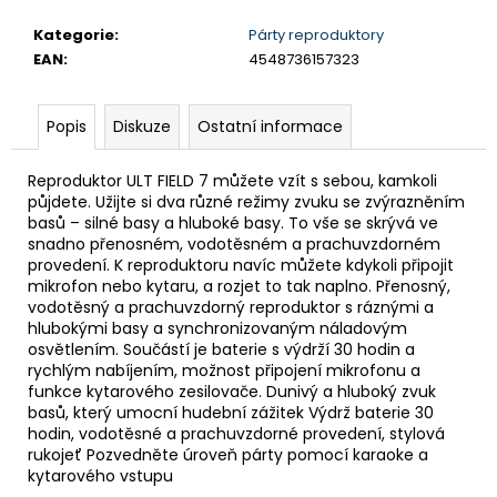
č
u
Kategorie
:
Párty reproduktory
j
EAN
:
4548736157323
e
m
e
Popis
Diskuze
Ostatní informace
Reproduktor ULT FIELD 7 můžete vzít s sebou, kamkoli
BRAVIA
půjdete. Užijte si dva různé režimy zvuku se zvýrazněním
3
basů – silné basy a hluboké basy. To vše se skrývá ve
II
snadno přenosném, vodotěsném a prachuvzdorném
(K65XR35M2PB.CEI)
provedení. K reproduktoru navíc můžete kdykoli připojit
28
mikrofon nebo kytaru, a rozjet to tak naplno. Přenosný,
999
vodotěsný a prachuvzdorný reproduktor s ráznými a
Kč
hlubokými basy a synchronizovaným náladovým
osvětlením. Součástí je baterie s výdrží 30 hodin a
rychlým nabíjením, možnost připojení mikrofonu a
funkce kytarového zesilovače. Dunivý a hluboký zvuk
basů, který umocní hudební zážitek Výdrž baterie 30
hodin, vodotěsné a prachuvzdorné provedení, stylová
rukojeť Pozvedněte úroveň párty pomocí karaoke a
kytarového vstupu