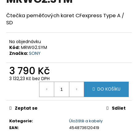
je
a
0,0
z
j
Čtečka peměťových karet CFexpress Type A /
5
SD
í
hvězdiček.
t
?
Na objednávku
Kód:
MRWG2.SYM
Značka:
SONY
3 790 Kč
HLEDAT
3 132,23 Kč bez DPH
Měrná
DO KOŠÍKU
cena:
D
o
Zeptat se
Sdílet
p
o
Kategorie
:
Úložiště a kabely
r
EAN
:
4548736120419
u