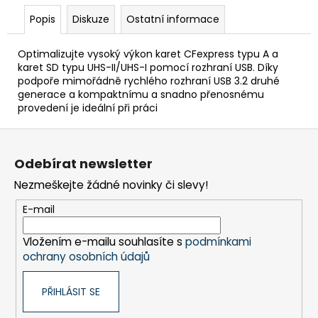
č
u
Popis
Diskuze
Ostatní informace
j
e
Optimalizujte vysoký výkon karet CFexpress typu A a
m
karet SD typu UHS-II/UHS-I pomocí rozhraní USB. Díky
e
podpoře mimořádně rychlého rozhraní USB 3.2 druhé
generace a kompaktnímu a snadno přenosnému
provedení je ideální při práci
BRAVIA
Z
2
II
á
(K75S25M2PB.CEI)
Odebírat newsletter
p
32
Nezmeškejte žádné novinky či slevy!
a
999
Kč
t
E-mail
í
Vložením e-mailu souhlasíte s
podmínkami
ochrany osobních údajů
PŘIHLÁSIT SE