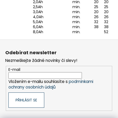
2,0Ah
min.
20
20
2,5Ah
min.
25
25
3,0Ah
min.
20
20
4,0Ah
min.
26
26
5,0Ah
min.
32
32
6,0Ah
min.
38
38
8,0Ah
min.
52
Z
á
Odebírat newsletter
p
Nezmeškejte žádné novinky či slevy!
a
t
E-mail
í
Vložením e-mailu souhlasíte s
podmínkami
ochrany osobních údajů
PŘIHLÁSIT SE