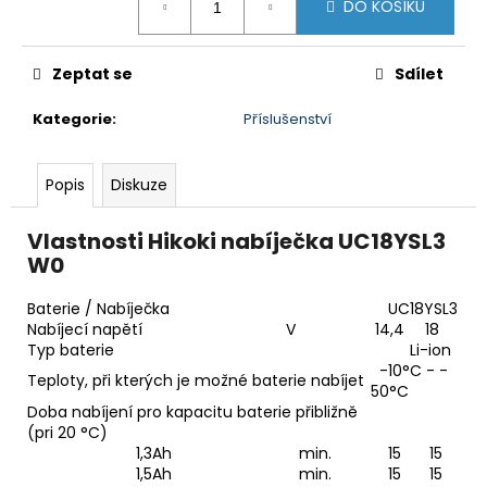
č
DO KOŠÍKU
cena:
u
j
e
Zeptat se
Sdílet
m
e
Kategorie
:
Příslušenství
Popis
Diskuze
BRAVIA
2
II
Vlastnosti Hikoki nabíječka UC18YSL3
(K75S25M2PB.CEI)
W0
32
999
Kč
Baterie / Nabíječka
UC18YSL3
Nabíjecí napětí
V
14,4
18
Typ baterie
Li-ion
-10°C - ­
Teploty, při kterých je možné baterie nabíjet
50°C
Doba nabíjení pro kapacitu baterie přibližně
(pri 20 °C)
1,3Ah
min.
15
15
1,5Ah
min.
15
15