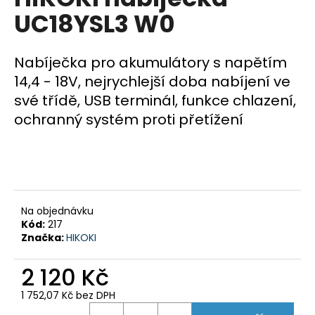
je
a
UC18YSL3 W0
0,0
z
j
5
í
hvězdiček.
Nabíječka pro akumulátory s napětím
t
14,4 - 18V, nejrychlejší doba nabíjení ve
?
své třídě, USB terminál, funkce chlazení,
ochranný systém proti přetížení
HLEDAT
Na objednávku
D
Kód:
217
o
Značka:
HIKOKI
p
o
2 120 Kč
r
1 752,07 Kč bez DPH
u
Měrná