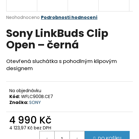
a
j
Průměrné
Neohodnoceno
Podrobnosti hodnocení
í
hodnocení
Sony LinkBuds Clip
produktu
t
je
?
Open – černá
0,0
z
5
hvězdiček.
Otevřená sluchátka s pohodlným klipovým
designem
HLEDAT
Na objednávku
Kód:
WFLC900B.CE7
D
Značka:
SONY
o
p
4 990 Kč
o
r
4 123,97 Kč bez DPH
u
Měrná
DO KOŠÍKU