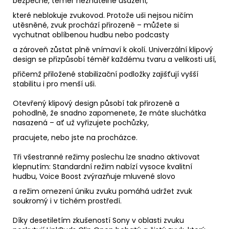
bezpečné, téměř neznatelné usazení,
které neblokuje zvukovod. Protože uši nejsou ničím
utěsněné, zvuk prochází přirozeně – můžete si
vychutnat oblíbenou hudbu nebo podcasty
a zároveň zůstat plně vnímaví k okolí. Univerzální klipový
design se přizpůsobí téměř každému tvaru a velikosti uší,
přičemž přiložené stabilizační podložky zajišťují vyšší
stabilitu i pro menší uši.
Otevřený klipový design působí tak přirozeně a
pohodlně, že snadno zapomenete, že máte sluchátka
nasazená – ať už vyřizujete pochůzky,
pracujete, nebo jste na procházce.
Tři všestranné režimy poslechu lze snadno aktivovat
klepnutím: Standardní režim nabízí vysoce kvalitní
hudbu, Voice Boost zvýrazňuje mluvené slovo
a režim omezení úniku zvuku pomáhá udržet zvuk
soukromý i v tichém prostředí.
Díky desetiletím zkušeností Sony v oblasti zvuku