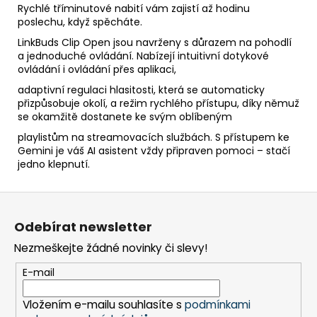
Rychlé tříminutové nabití vám zajistí až hodinu
poslechu, když spěcháte.
LinkBuds Clip Open jsou navrženy s důrazem na pohodlí
a jednoduché ovládání. Nabízejí intuitivní dotykové
ovládání i ovládání přes aplikaci,
adaptivní regulaci hlasitosti, která se automaticky
přizpůsobuje okolí, a režim rychlého přístupu, díky němuž
se okamžitě dostanete ke svým oblíbeným
playlistům na streamovacích službách. S přístupem ke
Gemini je váš AI asistent vždy připraven pomoci – stačí
jedno klepnutí.
Z
á
Odebírat newsletter
p
Nezmeškejte žádné novinky či slevy!
a
t
E-mail
í
Vložením e-mailu souhlasíte s
podmínkami