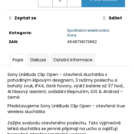
č
cena:
u
j
Zeptat se
Sdílet
e
m
Spotřební elektronika
e
Kategorie
:
Sony
EAN
:
4548736173682
DUALSENSE
CONTROLLER
Popis
Diskuze
Ostatní informace
COSMIC
RED/EAS
2
Sony LinkBuds Clip Open – otevřená sluchátka s
090
pohodlným klipovým designem, 3 režimy poslechu a
Kč
bohatý zvuk, IPX4, čisté hovory, výdrž baterie až 37 hod.,
AI hlasový asistent, ovládání klepnutím, iOS & Android –
černá
Představujeme Sony LinkBuds Clip Open – otevřená true
wireless sluchátka
Zažijte svobodu otevřeného poslechu. Tato výjimečně
lehká sluchátka se jemně připínají na ucho a zajišťují