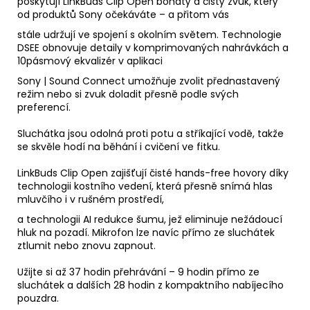
poskytují LinkBuds Clip Open bohatý a čistý zvuk, který
od produktů Sony očekáváte – a přitom vás
stále udržují ve spojení s okolním světem. Technologie
DSEE obnovuje detaily v komprimovaných nahrávkách a
10pásmový ekvalizér v aplikaci
Sony | Sound Connect umožňuje zvolit přednastavený
režim nebo si zvuk doladit přesně podle svých
preferencí.
Sluchátka jsou odolná proti potu a stříkající vodě, takže
se skvěle hodí na běhání i cvičení ve fitku.
LinkBuds Clip Open zajišťují čisté hands-free hovory díky
technologii kostního vedení, která přesně snímá hlas
mluvčího i v rušném prostředí,
a technologii AI redukce šumu, jež eliminuje nežádoucí
hluk na pozadí. Mikrofon lze navíc přímo ze sluchátek
ztlumit nebo znovu zapnout.
Užijte si až 37 hodin přehrávání – 9 hodin přímo ze
sluchátek a dalších 28 hodin z kompaktního nabíjecího
pouzdra.