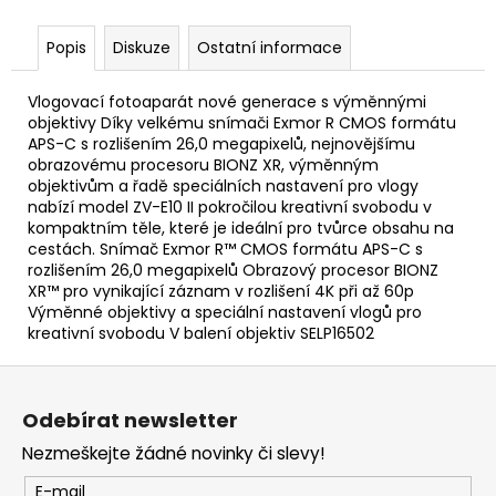
č
u
Popis
Diskuze
Ostatní informace
j
e
m
Vlogovací fotoaparát nové generace s výměnnými
e
objektivy Díky velkému snímači Exmor R CMOS formátu
APS-C s rozlišením 26,0 megapixelů, nejnovějšímu
obrazovému procesoru BIONZ XR, výměnným
objektivům a řadě speciálních nastavení pro vlogy
BRAVIA
nabízí model ZV-E10 II pokročilou kreativní svobodu v
3
II
kompaktním těle, které je ideální pro tvůrce obsahu na
(K43XR35M2PB.CEI)
cestách. Snímač Exmor R™ CMOS formátu APS-C s
rozlišením 26,0 megapixelů Obrazový procesor BIONZ
18
XR™ pro vynikající záznam v rozlišení 4K při až 60p
999
Výměnné objektivy a speciální nastavení vlogů pro
Kč
kreativní svobodu V balení objektiv SELP16502
Z
á
Odebírat newsletter
p
Nezmeškejte žádné novinky či slevy!
a
t
E-mail