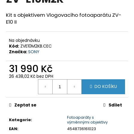
je
a
0,0
z
j
Kit s objektivem Vlogovacího fotoaparátu ZV-
5
E10 II
í
hvězdiček.
t
?
Na objednávku
Kód:
ZVE10M2KB.CEC
Značka:
SONY
31 990 Kč
HLEDAT
26 438,02 Kč bez DPH
Měrná
DO KOŠÍKU
cena:
D
o
Zeptat se
Sdílet
p
o
Fotoaparáty s
Kategorie
:
r
výměnnými objektivy
u
EAN
:
4548736161023