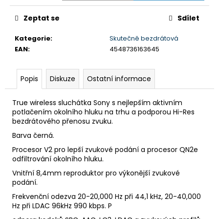
č
u
Zeptat se
Sdílet
j
e
Kategorie
:
Skutečně bezdrátová
m
EAN
:
4548736163645
e
Popis
Diskuze
Ostatní informace
BRAVIA
3
II
True wireless sluchátka Sony s nejlepším aktivním
(K75XR35M2PB.CEI)
potlačením okolního hluku na trhu a podporou Hi-Res
bezdrátového přenosu zvuku.
34
999
Barva černá.
Kč
Procesor V2 pro lepší zvukové podání a procesor QN2e
odfiltrování okolního hluku.
Vnitřní 8,4mm reproduktor pro výkonější zvukové
podání.
Frekvenční odezva 20-20,000 Hz při 44,1 kHz, 20-40,000
Hz při LDAC 96kHz 990 kbps. P