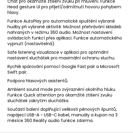
Chat pro okamžité ztišení zvuku při mluvení. Funkce
Head gesture UI pro přijetí/odmítnutí hovoru pohybem
hlavy.
Funkce AutoPlay pro automatické spuštění vybrané
hudby při vybrané aktivitě. Možnost přehrávání skladeb
nahraných v režimu 360 audio. Možnost nastavení
ovládacích funkcí přes aplikaci. Funkce automatického
vypnutí (nastavitelná).
Safe listening vizualizace v aplikaci pro optimální
nastavení sluchátek pro maximální ochranu sluchu.
Rychlé spárování pomocí Google Fast pair a Microsoft
Swift pair.
Podpora hlasových asistentů.
Ambient sound mode pro zvýraznění okolního hluku.
Funkce Quick attention pro okamžité ztišení zvuku
sluchátek zakrytím sluchátka.
Součástí balení doplňující velikosti pěnových špuntů,
napájecí USB-A - USB-C kabel, manuály a kupon na 3
měsíce 360 Reality audio funkce zdarma.