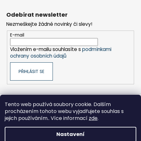
Z
á
Odebírat newsletter
p
Nezmeškejte žádné novinky či slevy!
a
t
E-mail
í
Vložením e-mailu souhlasíte s
podmínkami
ochrany osobních údajů
PŘIHLÁSIT SE
Tento web používá soubory cookie. Dalším
Sony pro Firmy
Hikoki-nářadí
Kontakty
procházením tohoto webu vyjadřujete souhlas s
Zpracování osobních údajů
Obchodní podmínky
Moje objednávka
jejich používáním.. Více informací
zde
.
Nastavení
Vytvořil Shoptet