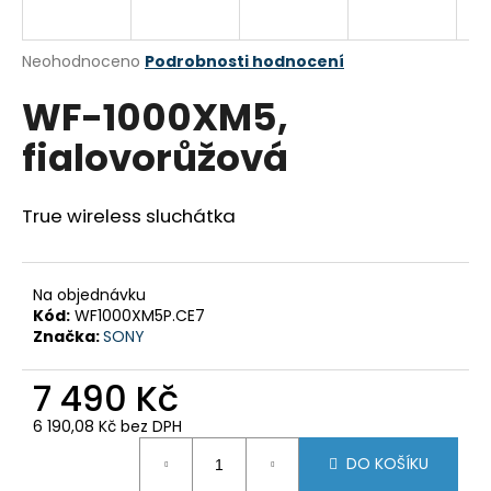
a
j
Průměrné
Neohodnoceno
Podrobnosti hodnocení
í
hodnocení
WF-1000XM5,
produktu
t
je
?
fialovorůžová
0,0
z
5
hvězdiček.
True wireless sluchátka
HLEDAT
Na objednávku
Kód:
WF1000XM5P.CE7
Značka:
SONY
D
o
7 490 Kč
p
o
6 190,08 Kč bez DPH
r
Měrná
DO KOŠÍKU
u
cena: