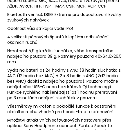
odpora kodeků SBC, AAC, LC3, LDAC a zvukových profilů
A2DP, AVRCP, HFP, HSP, TMAP, CSIP, MCP, VCP, CCP.
Bluetooth ver. 5,3. DSEE Extreme pro dopočítávání kvality
zvukových nahrávek.
Odolnost vůči stříkající vodě IPx4.
4 velikosti pěnových špuntů k lepšímu odhlučnění
okolních ruchů.
Hmotnost 5,9 g každé sluchátko, váha transportního
nabíjecího pouzdra 39 g. Rozměry pouzdra 40x64,6x26,5
mm.
Výdrž na baterii až 24 hodiny s ANC (8 hodin sluchátka s
ANC (12 hodin bez ANC) + 2 x 8 hodin s ANC (2x12 hodin
bez ANC) dobití z nabíjecího pouzdra). Pouzdro možné
nabíjet přes USB-C nebo bezdrátově Qi technologií.
Funkce rychlého nabíjení zajistí až 1 hodinu přehrávání
po 3 minutách nabíjení sluchátek v pouzdru.
Všesměrový mikrofon a pokročilé funkce k odstranění
okolního ruchu vhodné pro hands-free telefonování.
Množství atraktivních softwarových nastavení přes
aplikaci Sony Headphone connect. Funkce Speak to