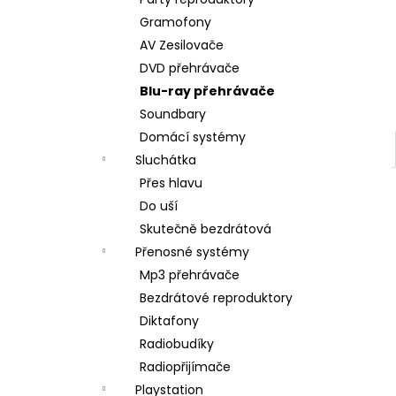
DUALSENSE CONTROLLER COSMIC
l
RED/EAS
Gramofony
2 090 Kč
AV Zesilovače
DVD přehrávače
Blu-ray přehrávače
Soundbary
Domácí systémy
Sluchátka
Přes hlavu
Do uší
Skutečně bezdrátová
Přenosné systémy
Mp3 přehrávače
Bezdrátové reproduktory
Diktafony
Radiobudíky
Radiopřijímače
Playstation