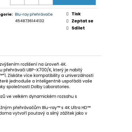
5XR35M2PB.CEI)
Tisk
gorie
:
Blu-ray přehrávače
4548736144132
Zeptat se
Sdílet
zvýšením rozlišení na úroveň 4K.
u přehrávači UBP-X700/K, který je nabitý
*1. Získáte více kompatibility a univerzálnosti
 které jednoduše a inteligentně uspořádá vaše
ky společnosti Dolby Laboratories.
brazů ve velkém dynamickém rozsahu s
 běžným přehrávačům Blu-ray™ s 4K Ultra HD™
doma vytvoří poutavý a silný zážitek jako v