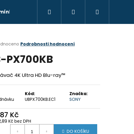
Hledat
Přihlášení
Nákupní
mínky
Moje objednávka
Kontakty
Znač
košík
rné
odnoceno
Podrobnosti hodnocení
cení
B-PX700KB
ktu
ávač 4K Ultra HD Blu-ray™
ček.
Kód:
Značka:
dnávku
UBPX700KB.EC1
SONY
687 Kč
Následující
2,89 Kč bez DPH
ná
DO KOŠÍKU
: