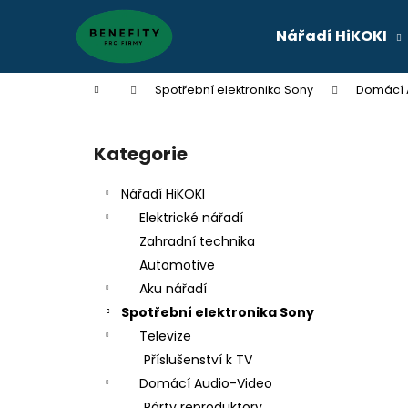
K
Přejít
na
o
Nářadí HiKOKI
obsah
Zpět
Zpět
š
do
do
í
Domů
Spotřební elektronika Sony
Domácí 
k
obchodu
obchodu
P
o
Kategorie
Přeskočit
s
kategorie
t
Nářadí HiKOKI
r
Elektrické nářadí
a
Zahradní technika
n
Automotive
n
Aku nářadí
í
Spotřební elektronika Sony
p
Televize
a
Příslušenství k TV
n
Domácí Audio-Video
e
Párty reproduktory