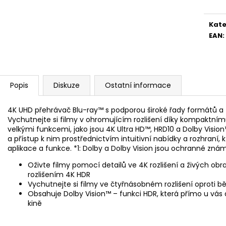
BRAVIA 3 II (K75XR35M2PB.CEI)
BRAVIA 3 II (K6
34 999 Kč
28 999 Kč
Kate
EAN
:
Popis
Diskuze
Ostatní informace
4K UHD přehrávač Blu-ray™ s podporou široké řady formátů a 
Vychutnejte si filmy v ohromujícím rozlišení díky kompaktním
velkými funkcemi, jako jsou 4K Ultra HD™, HRD10 a Dolby Vision™
a přístup k nim prostřednictvím intuitivní nabídky a rozhraní,
aplikace a funkce. *1: Dolby a Dolby Vision jsou ochranné znám
Oživte filmy pomocí detailů ve 4K rozlišení a živých o
rozlišením 4K HDR
Vychutnejte si filmy ve čtyřnásobném rozlišení oproti
Obsahuje Dolby Vision™ – funkci HDR, která přímo u vás 
kině