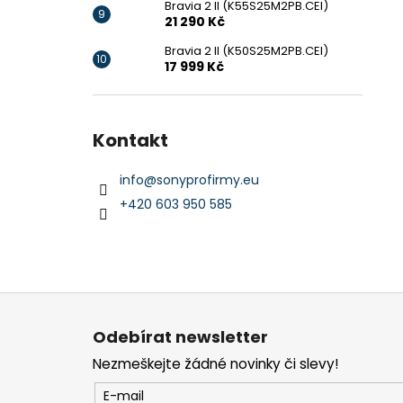
Bravia 2 II (K55S25M2PB.CEI)
21 290 Kč
Bravia 2 II (K50S25M2PB.CEI)
17 999 Kč
Kontakt
info
@
sonyprofirmy.eu
+420 603 950 585
Z
á
Odebírat newsletter
p
Nezmeškejte žádné novinky či slevy!
a
t
E-mail