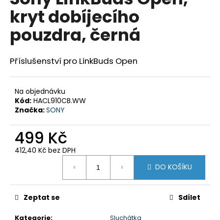
je
a
kryt dobíjecího
0,0
z
j
pouzdra, černá
5
í
hvězdiček.
t
Příslušenství pro LinkBuds Open
?
Na objednávku
Kód:
HACL910CB.WW
Značka:
SONY
HLEDAT
499 Kč
412,40 Kč bez DPH
D
Měrná
o
DO KOŠÍKU
cena:
p
o
Zeptat se
Sdílet
r
u
Kategorie
:
Sluchátka