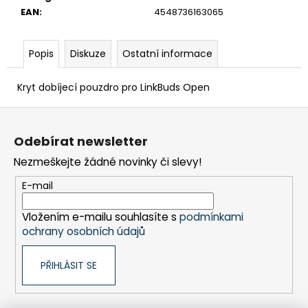
č
EAN
:
4548736163065
u
j
e
Popis
Diskuze
Ostatní informace
m
e
Kryt dobíjecí pouzdro pro LinkBuds Open
Z
BRAVIA
2
á
Odebírat newsletter
II
p
(K50S25M2PB.CEI)
Nezmeškejte žádné novinky či slevy!
a
17
999
t
E-mail
Kč
í
Vložením e-mailu souhlasíte s
podmínkami
ochrany osobních údajů
PŘIHLÁSIT SE