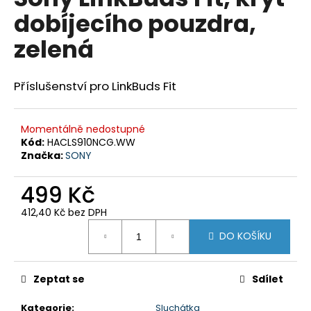
je
a
dobíjecího pouzdra,
0,0
z
j
zelená
5
í
hvězdiček.
t
Příslušenství pro LinkBuds Fit
?
Momentálně nedostupné
Kód:
HACLS910NCG.WW
Značka:
SONY
HLEDAT
499 Kč
412,40 Kč bez DPH
D
Měrná
o
DO KOŠÍKU
cena:
p
o
Zeptat se
Sdílet
r
u
Kategorie
:
Sluchátka