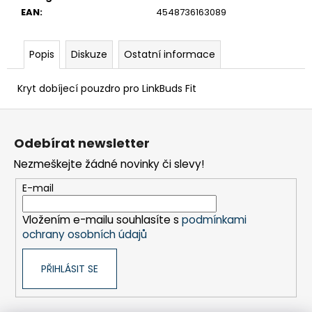
č
EAN
:
4548736163089
u
j
e
Popis
Diskuze
Ostatní informace
m
e
Kryt dobíjecí pouzdro pro LinkBuds Fit
Z
BRAVIA
3
á
Odebírat newsletter
II
p
(K65XR35M2PB.CEI)
Nezmeškejte žádné novinky či slevy!
a
28
999
t
E-mail
Kč
í
Vložením e-mailu souhlasíte s
podmínkami
ochrany osobních údajů
PŘIHLÁSIT SE