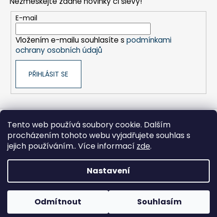
Nezmeškejte žádné novinky či slevy!
a
t
E-mail
í
Vložením e-mailu souhlasíte s
podmínkami
ochrany osobních údajů
PŘIHLÁSIT SE
Tento web používá soubory cookie. Dalším
Sony pro Firmy
Hikoki-nářadí
Kontakty
procházením tohoto webu vyjadřujete souhlas s
Zpracování osobních údajů
Obchodní podmínky
Moje objednávka
jejich používáním.. Více informací
zde
.
Nastavení
Vytvořil Shoptet
Copyright 2026
Benefity pro firmy
. Všechna práva
Odmítnout
Souhlasím
vyhrazena.