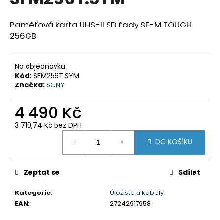
je
a
0,0
z
j
Paměťová karta UHS-II SD řady SF-M TOUGH
5
256GB
í
hvězdiček.
t
?
Na objednávku
Kód:
SFM256T.SYM
Značka:
SONY
4 490 Kč
HLEDAT
3 710,74 Kč bez DPH
Měrná
DO KOŠÍKU
cena:
D
o
Zeptat se
Sdílet
p
o
Kategorie
:
Úložiště a kabely
r
EAN
:
27242917958
u