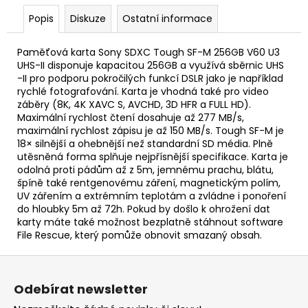
č
u
Popis
Diskuze
Ostatní informace
j
e
Paměťová karta Sony SDXC Tough SF-M 256GB V60 U3
m
UHS-II disponuje kapacitou 256GB a využívá sběrnic UHS
e
-II pro podporu pokročilých funkcí DSLR jako je například
rychlé fotografování. Karta je vhodná také pro video
záběry (8K, 4K XAVC S, AVCHD, 3D HFR a FULL HD).
BRAVIA
Maximální rychlost čtení dosahuje až 277 MB/s,
3
maximální rychlost zápisu je až 150 MB/s. Tough SF-M je
II
18× silnější a ohebnější než standardní SD média. Plně
(K75XR35M2PB.CEI)
utěsněná forma splňuje nejpřísnější specifikace. Karta je
odolná proti pádům až z 5m, jemnému prachu, blátu,
34
999
špíně také rentgenovému záření, magnetickým polím,
Kč
UV zářením a extrémním teplotám a zvládne i ponoření
do hloubky 5m až 72h. Pokud by došlo k ohrožení dat
karty máte také možnost bezplatně stáhnout software
File Rescue, který pomůže obnovit smazaný obsah.
Z
á
Odebírat newsletter
p