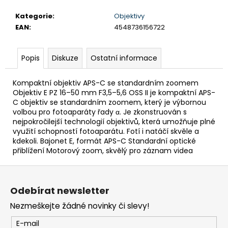
č
u
Kategorie
:
Objektivy
j
EAN
:
4548736156722
e
m
e
Popis
Diskuze
Ostatní informace
Kompaktní objektiv APS-C se standardním zoomem
BRAVIA
Objektiv E PZ 16–50 mm F3,5–5,6 OSS II je kompaktní APS-
3
C objektiv se standardním zoomem, který je výbornou
II
volbou pro fotoaparáty řady α. Je zkonstruován s
(K55XR35M2PB.CEI)
nejpokročilejší technologií objektivů, která umožňuje plné
22
využití schopností fotoaparátu. Fotí i natáčí skvěle a
999
kdekoli. Bajonet E, formát APS-C Standardní optické
Kč
přiblížení Motorový zoom, skvělý pro záznam videa
Z
á
Odebírat newsletter
p
Nezmeškejte žádné novinky či slevy!
a
t
E-mail