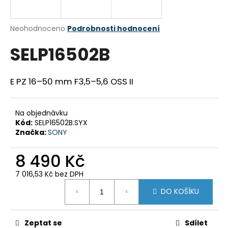
a
j
Průměrné
Neohodnoceno
Podrobnosti hodnocení
í
hodnocení
SELP16502B
produktu
t
je
?
0,0
z
E PZ 16–50 mm F3,5–5,6 OSS II
5
hvězdiček.
Na objednávku
HLEDAT
Kód:
SELP16502B.SYX
Značka:
SONY
8 490 Kč
D
o
7 016,53 Kč bez DPH
p
Měrná
DO KOŠÍKU
cena:
o
r
u
Zeptat se
Sdílet