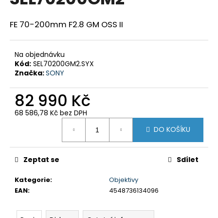
je
a
0,0
z
j
FE 70-200mm F2.8 GM OSS II
5
í
hvězdiček.
t
Na objednávku
?
Kód:
SEL70200GM2.SYX
Značka:
SONY
82 990 Kč
68 586,78 Kč bez DPH
HLEDAT
Měrná
DO KOŠÍKU
cena:
D
Zeptat se
Sdílet
o
p
Kategorie
:
Objektivy
o
EAN
:
4548736134096
r
u