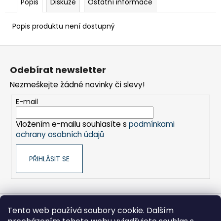
č
Popis
Diskuze
Ostatní informace
u
j
Popis produktu není dostupný
e
m
Z
e
á
Odebírat newsletter
p
BRAVIA
Nezmeškejte žádné novinky či slevy!
a
3
t
II
E-mail
(K43XR35M2PB.CEI)
í
18
Vložením e-mailu souhlasíte s
podmínkami
999
ochrany osobních údajů
Kč
PŘIHLÁSIT SE
Tento web používá soubory cookie. Dalším
Sony pro Firmy
Hikoki-nářadí
Kontakty