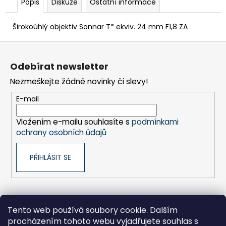
č
Popis
Diskuze
Ostatní informace
u
j
Širokoúhlý objektiv Sonnar T* ekviv. 24 mm F1,8 ZA
e
m
Z
e
á
Odebírat newsletter
p
Nezmeškejte žádné novinky či slevy!
a
BRAVIA
3
t
E-mail
II
í
(K43XR35M2PB.CEI)
Vložením e-mailu souhlasíte s
podmínkami
18
ochrany osobních údajů
999
Kč
PŘIHLÁSIT SE
Tento web používá soubory cookie. Dalším
Sony pro Firmy
Hikoki-nářadí
Kontakty
procházením tohoto webu vyjadřujete souhlas s
Zpracování osobních údajů
Obchodní podmínky