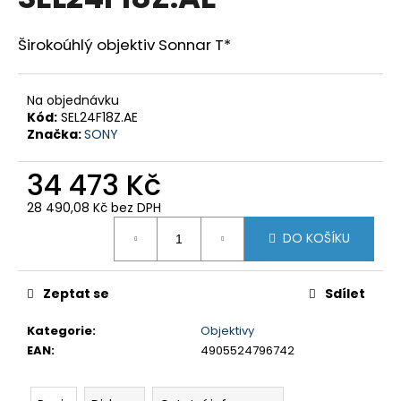
je
a
0,0
z
j
Širokoúhlý objektiv Sonnar T*
5
í
hvězdiček.
t
Na objednávku
?
Kód:
SEL24F18Z.AE
Značka:
SONY
34 473 Kč
28 490,08 Kč bez DPH
HLEDAT
Měrná
DO KOŠÍKU
cena:
D
Zeptat se
Sdílet
o
p
Kategorie
:
Objektivy
o
EAN
:
4905524796742
r
u