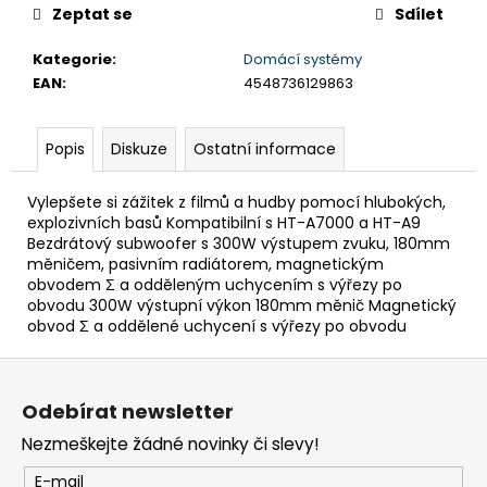
č
Zeptat se
Sdílet
u
j
Kategorie
:
Domácí systémy
e
EAN
:
4548736129863
m
e
Popis
Diskuze
Ostatní informace
BRAVIA
Vylepšete si zážitek z filmů a hudby pomocí hlubokých,
2
II
explozivních basů Kompatibilní s HT-A7000 a HT-A9
(K55S25M2PB.CEI)
Bezdrátový subwoofer s 300W výstupem zvuku, 180mm
měničem, pasivním radiátorem, magnetickým
21
obvodem Σ a odděleným uchycením s výřezy po
290
obvodu 300W výstupní výkon 180mm měnič Magnetický
Kč
obvod Σ a oddělené uchycení s výřezy po obvodu
Z
á
Odebírat newsletter
p
Nezmeškejte žádné novinky či slevy!
a
t
E-mail