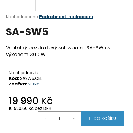
a
j
Průměrné
Neohodnoceno
Podrobnosti hodnocení
í
hodnocení
SA-SW5
produktu
t
je
?
0,0
z
Volitelný bezdrátový subwoofer SA-SW5 s
5
výkonem 300 W
hvězdiček.
HLEDAT
Na objednávku
Kód:
SASW5.CEL
Značka:
SONY
D
19 990 Kč
o
p
16 520,66 Kč bez DPH
o
Měrná
DO KOŠÍKU
cena:
r
u