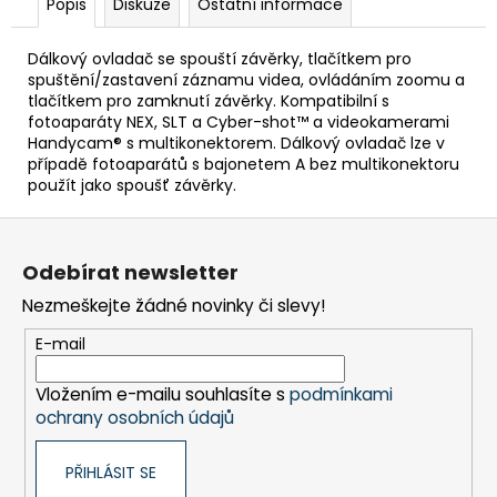
č
Popis
Diskuze
Ostatní informace
u
j
Dálkový ovladač se spouští závěrky, tlačítkem pro
e
spuštění/zastavení záznamu videa, ovládáním zoomu a
m
tlačítkem pro zamknutí závěrky. Kompatibilní s
e
fotoaparáty NEX, SLT a Cyber-shot™ a videokamerami
Handycam® s multikonektorem. Dálkový ovladač lze v
případě fotoaparátů s bajonetem A bez multikonektoru
použít jako spoušť závěrky.
BRAVIA
3
Z
II
(K43XR35M2PB.CEI)
á
Odebírat newsletter
18
p
999
Nezmeškejte žádné novinky či slevy!
a
Kč
t
E-mail
í
Vložením e-mailu souhlasíte s
podmínkami
ochrany osobních údajů
PŘIHLÁSIT SE