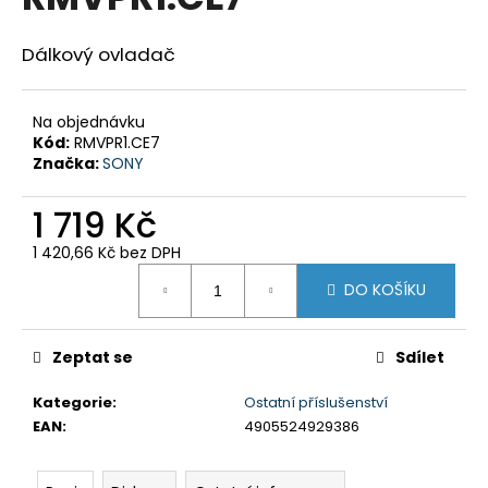
je
a
0,0
z
j
Dálkový ovladač
5
í
hvězdiček.
t
Na objednávku
?
Kód:
RMVPR1.CE7
Značka:
SONY
1 719 Kč
1 420,66 Kč bez DPH
HLEDAT
Měrná
DO KOŠÍKU
cena:
D
Zeptat se
Sdílet
o
p
Kategorie
:
Ostatní příslušenství
o
EAN
:
4905524929386
r
u