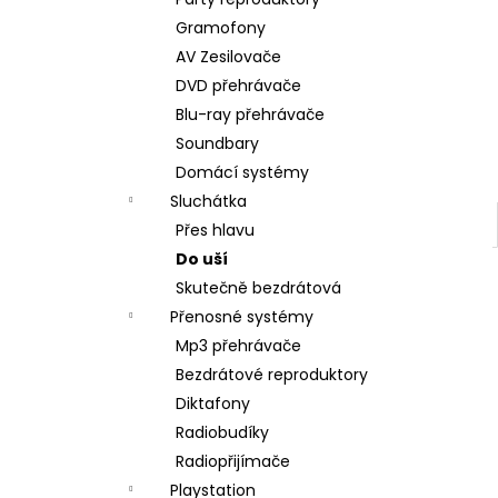
DUALSENSE CONTROLLER COSMIC
l
RED/EAS
Gramofony
2 090 Kč
AV Zesilovače
DVD přehrávače
Blu-ray přehrávače
Soundbary
Domácí systémy
Sluchátka
Přes hlavu
Do uší
Skutečně bezdrátová
Přenosné systémy
Mp3 přehrávače
Bezdrátové reproduktory
Diktafony
Radiobudíky
Radiopřijímače
Playstation