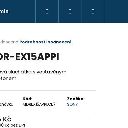
Hledat
Přihlášení
Nákupní
mínky
Moje objednávka
Kontakty
Znač
košík
rné
odnoceno
Podrobnosti hodnocení
cení
R-EX15APPI
ktu
ová sluchátka s vestavěným
ofonem
ček.
Kód:
Značka:
dnávku
MDREX15APPI.CE7
SONY
Následující
5 Kč
98 Kč bez DPH