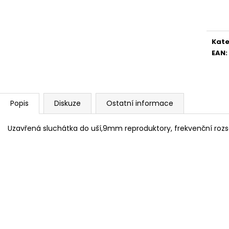
BRAVIA 3 II (K75XR35M2PB.CEI)
BRAVIA 3 II (K6
Měr
cena
34 999 Kč
28 999 Kč
Kate
EAN
:
Popis
Diskuze
Ostatní informace
Uzavřená sluchátka do uší,9mm reproduktory, frekvenční rozs