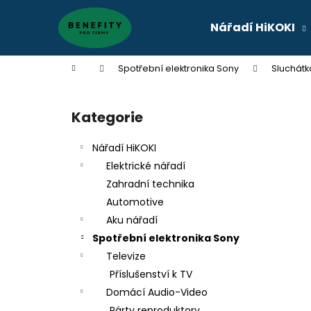
K
Přejít
na
o
Nářadí HiKOKI
obsah
Zpět
Zpět
š
do
do
í
Domů
Spotřební elektronika Sony
Sluchátk
k
obchodu
obchodu
P
o
Kategorie
Přeskočit
s
kategorie
t
Nářadí HiKOKI
r
Elektrické nářadí
a
Zahradní technika
n
Automotive
n
Aku nářadí
í
Spotřební elektronika Sony
p
Televize
a
Příslušenství k TV
n
Domácí Audio-Video
e
Párty reproduktory