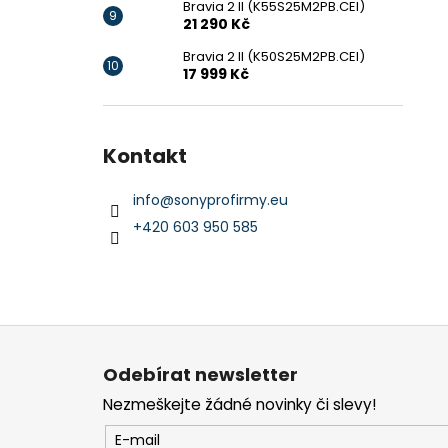
Bravia 2 II (K55S25M2PB.CEI)
21 290 Kč
Bravia 2 II (K50S25M2PB.CEI)
17 999 Kč
Kontakt
info
@
sonyprofirmy.eu
+420 603 950 585
Z
á
Odebírat newsletter
p
Nezmeškejte žádné novinky či slevy!
a
t
E-mail