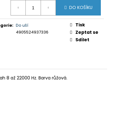
5XR35M2PB.CEI)
ná
DO KOŠÍKU
:
Tisk
gorie
:
Do uší
4905524937336
Zeptat se
Sdílet
ah 8 až 22000 Hz. Barva růžová.