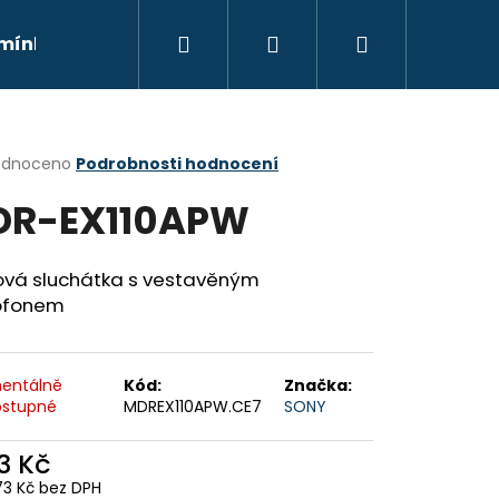
Hledat
Přihlášení
Nákupní
mínky
Moje objednávka
Kontakty
Znač
košík
rné
odnoceno
Podrobnosti hodnocení
cení
DR-EX110APW
ktu
ová sluchátka s vestavěným
ofonem
ček.
entálně
Kód:
Značka:
stupné
MDREX110APW.CE7
SONY
Následující
3 Kč
73 Kč bez DPH