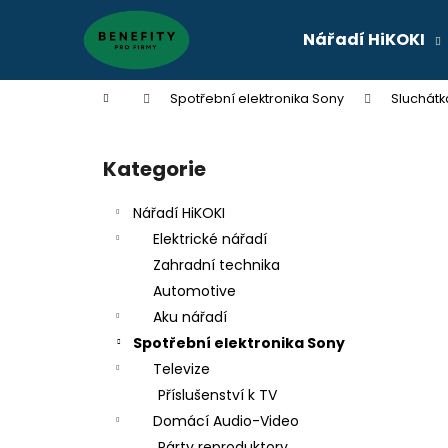
K
Přejít
na
o
Nářadí HiKOKI
obsah
Zpět
Zpět
š
do
do
í
Domů
Spotřební elektronika Sony
Sluchátk
k
obchodu
obchodu
P
o
Kategorie
Přeskočit
s
kategorie
t
Nářadí HiKOKI
r
Elektrické nářadí
a
Zahradní technika
n
Automotive
n
Aku nářadí
í
Spotřební elektronika Sony
p
Televize
a
Příslušenství k TV
n
Domácí Audio-Video
e
Párty reproduktory