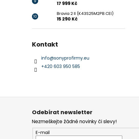
17 999 Kč
Bravia 2 II (K43S25M2PB.CEI)
15 290 Kč
Kontakt
info
@
sonyprofirmy.eu
+420 603 950 585
Z
á
Odebírat newsletter
p
Nezmeškejte žádné novinky či slevy!
a
t
E-mail