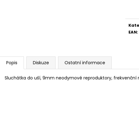
BRAVIA 3 II (K65XR35M2PB.CEI)
BRAVIA 3 II (K5
Měr
cena
28 999 Kč
22 999 Kč
Kate
EAN
:
Popis
Diskuze
Ostatní informace
Sluchátka do uší, 9mm neodymové reproduktory, frekvenční ro