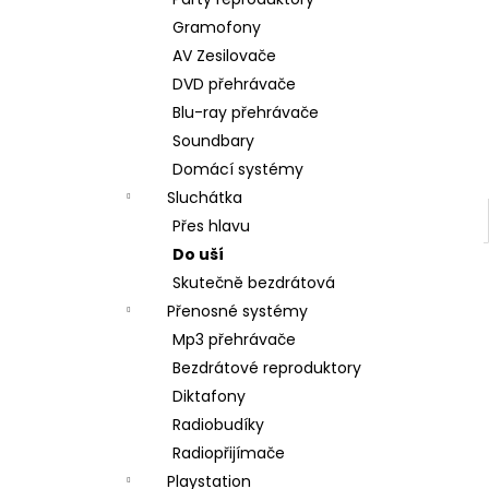
BRAVIA 3 II (K75XR35M2PB.CEI)
l
Gramofony
34 999 Kč
AV Zesilovače
DVD přehrávače
Blu-ray přehrávače
Soundbary
Domácí systémy
Sluchátka
Přes hlavu
Do uší
Skutečně bezdrátová
Přenosné systémy
Mp3 přehrávače
Bezdrátové reproduktory
Diktafony
Radiobudíky
Radiopřijímače
Playstation