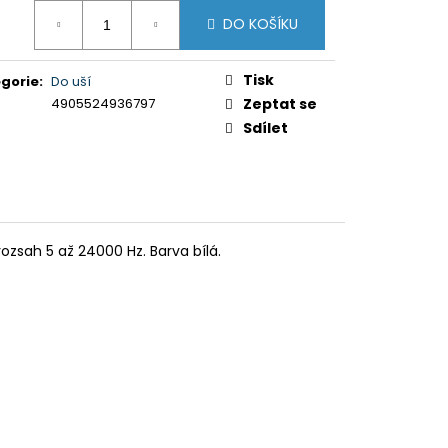
5XR35M2PB.CEI)
ná
DO KOŠÍKU
:
Tisk
gorie
:
Do uší
4905524936797
Zeptat se
Sdílet
zsah 5 až 24000 Hz. Barva bílá.