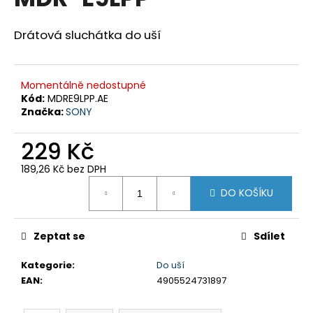
je
a
0,0
z
j
Drátová sluchátka do uší
5
í
hvězdiček.
t
Momentálně nedostupné
?
Kód:
MDRE9LPP.AE
Značka:
SONY
229 Kč
HLEDAT
189,26 Kč bez DPH
Měrná
DO KOŠÍKU
cena:
D
o
Zeptat se
Sdílet
p
Kategorie
:
Do uší
o
EAN
:
4905524731897
r
u