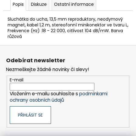
č
Popis
Diskuze
Ostatní informace
u
j
Sluchátka do ucha, 13,5 mm reproduktory, neodymový
e
magnet, kabel 1,2 m, stereofonní minikonektor ve tvaru L,
m
Frekvence (Hz) :18 - 22 000, citlivost 104 dB/mW. Barva
e
růžová
Z
BRAVIA
á
2
Odebírat newsletter
II
p
(K65S25M2PB.CEI)
Nezmeškejte žádné novinky či slevy!
a
25
t
E-mail
490
Kč
í
Vložením e-mailu souhlasíte s
podmínkami
ochrany osobních údajů
PŘIHLÁSIT SE