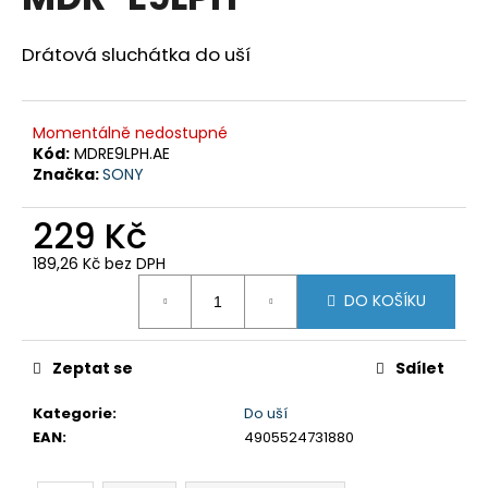
je
a
0,0
z
j
Drátová sluchátka do uší
5
í
hvězdiček.
t
Momentálně nedostupné
?
Kód:
MDRE9LPH.AE
Značka:
SONY
229 Kč
HLEDAT
189,26 Kč bez DPH
Měrná
DO KOŠÍKU
cena:
D
o
Zeptat se
Sdílet
p
Kategorie
:
Do uší
o
EAN
:
4905524731880
r
u