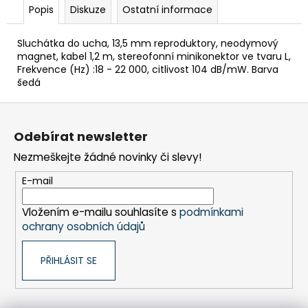
č
Popis
Diskuze
Ostatní informace
u
j
Sluchátka do ucha, 13,5 mm reproduktory, neodymový
e
magnet, kabel 1,2 m, stereofonní minikonektor ve tvaru L,
m
Frekvence (Hz) :18 - 22 000, citlivost 104 dB/mW. Barva
e
šedá
Z
BRAVIA
á
2
Odebírat newsletter
II
p
(K75S25M2PB.CEI)
Nezmeškejte žádné novinky či slevy!
a
32
t
E-mail
999
Kč
í
Vložením e-mailu souhlasíte s
podmínkami
ochrany osobních údajů
PŘIHLÁSIT SE