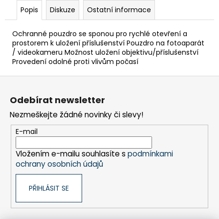
č
Popis
Diskuze
Ostatní informace
u
j
e
Ochranné pouzdro se sponou pro rychlé otevření a
m
prostorem k uložení příslušenství Pouzdro na fotoaparát
/ videokameru Možnost uložení objektivu/příslušenství
e
Provedení odolné proti vlivům počasí
Z
BRAVIA
á
2
Odebírat newsletter
II
p
(K75S25M2PB.CEI)
Nezmeškejte žádné novinky či slevy!
a
32
t
999
E-mail
Kč
í
Vložením e-mailu souhlasíte s
podmínkami
ochrany osobních údajů
PŘIHLÁSIT SE