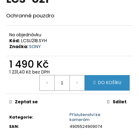
je
a
0,0
z
j
Ochranné pouzdro
5
í
hvězdiček.
t
Na objednávku
?
Kód:
LCSU21B.SYH
Značka:
SONY
1 490 Kč
1 231,40 Kč bez DPH
HLEDAT
Měrná
DO KOŠÍKU
cena:
D
Zeptat se
Sdílet
o
p
Příslušenství ke
Kategorie
:
o
kamerám
r
EAN
:
4905524909074
u