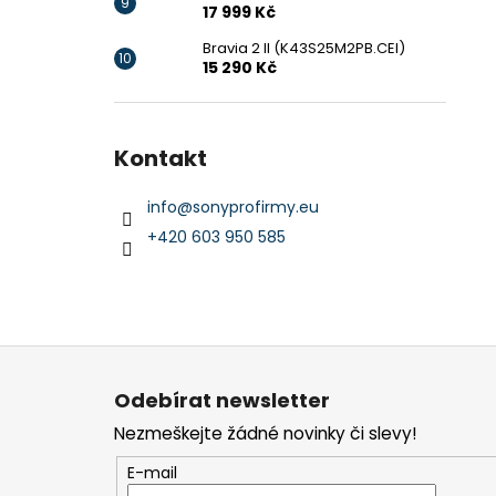
17 999 Kč
Bravia 2 II (K43S25M2PB.CEI)
15 290 Kč
Kontakt
info
@
sonyprofirmy.eu
+420 603 950 585
Z
á
Odebírat newsletter
p
Nezmeškejte žádné novinky či slevy!
a
t
E-mail