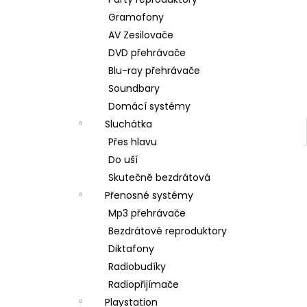
BRAVIA 3 II (K75XR35M2PB.CEI)
l
Gramofony
34 999 Kč
AV Zesilovače
DVD přehrávače
Blu-ray přehrávače
Soundbary
Domácí systémy
Sluchátka
Přes hlavu
Do uší
Skutečně bezdrátová
Přenosné systémy
Mp3 přehrávače
Bezdrátové reproduktory
Diktafony
Radiobudíky
Radiopřijímače
Playstation