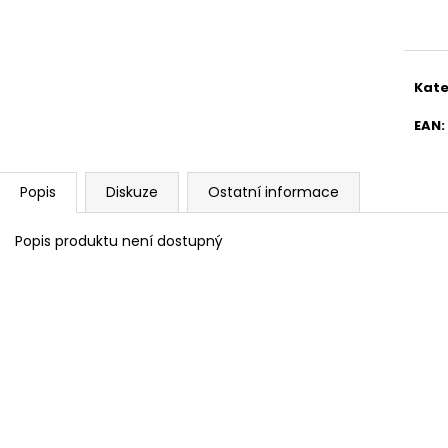
BRAVIA 3 II (K65XR35M2PB.CEI)
BRAVIA 3 II (K5
cena
28 999 Kč
22 999 Kč
Kate
EAN
:
Popis
Diskuze
Ostatní informace
Popis produktu není dostupný