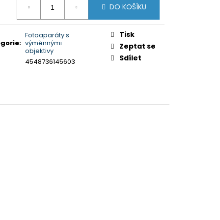
5XR35M2PB.CEI)
DO KOŠÍKU
:
Tisk
Fotoaparáty s
gorie
:
výměnnými
Zeptat se
objektivy
Sdílet
4548736145603