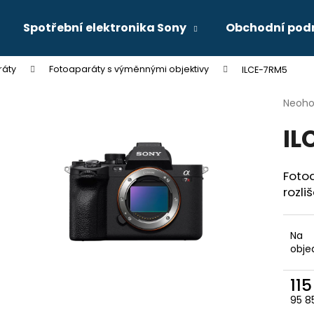
Spotřební elektronika Sony
Obchodní pod
ráty
Fotoaparáty s výměnnými objektivy
ILCE-7RM5
Co potřebujete najít?
Průmě
Neoh
hodno
IL
produ
HLEDAT
je
0,0
z
Fotoa
5
Doporučujeme
rozli
hvězdi
Na
obje
11
95 8
Měr