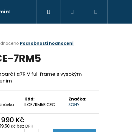
Hledat
Přihlášení
Nákupní
mínky
Moje objednávka
Kontakty
Znač
košík
rné
odnoceno
Podrobnosti hodnocení
cení
CE-7RM5
ktu
parát α7R V full frame s vysokým
šením
ček.
Kód:
Značka:
dnávku
ILCE7RM5B.CEC
SONY
Následující
5 990 Kč
59,50 Kč bez DPH
ná