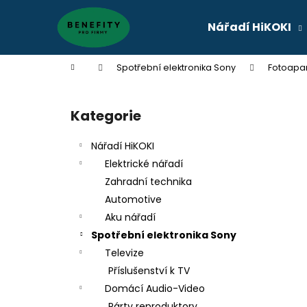
K
Přejít
na
o
Nářadí HiKOKI
obsah
Zpět
Zpět
š
do
do
í
Domů
Spotřební elektronika Sony
Fotoapa
k
obchodu
obchodu
P
o
Kategorie
Přeskočit
s
kategorie
t
Nářadí HiKOKI
r
Elektrické nářadí
a
Zahradní technika
n
Automotive
n
Aku nářadí
í
Spotřební elektronika Sony
p
Televize
a
Příslušenství k TV
n
Domácí Audio-Video
e
Párty reproduktory