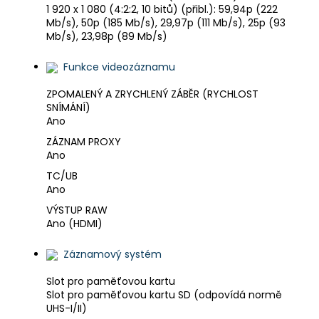
1 920 x 1 080 (4:2:2, 10 bitů) (přibl.): 59,94p (222
Mb/s), 50p (185 Mb/s), 29,97p (111 Mb/s), 25p (93
Mb/s), 23,98p (89 Mb/s)
Funkce videozáznamu
ZPOMALENÝ A ZRYCHLENÝ ZÁBĚR (RYCHLOST
SNÍMÁNÍ)
Ano
ZÁZNAM PROXY
Ano
TC/UB
Ano
VÝSTUP RAW
Ano (HDMI)
Záznamový systém
Slot pro paměťovou kartu
Slot pro paměťovou kartu SD (odpovídá normě
UHS-I/II)