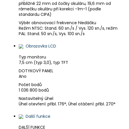
přibližně 22 mm od čočky okuláru, 19,6 mm od
rámečku okuláru při korekci –1m
–1
(podle
standardu CIPA)
Výběr obnovovací frekvence hledáčku
Režim NTSC: Stand. 60 sn./s / Vys. 120 sn./s, režim
PAL: Stand. 50 sn./s, Vys. 100 sn./s
Obrazovka LCD
Typ monitoru
7,5 cm (typ 3,0), typ TFT
DOTYKOVÝ PANEL
Ano
Počet bodů
1 036 800 bodů
Nastavitelný úhel
Úhel otevření: přibl. 176°, Úhel otáčení: přibl. 270°
Další funkce
DALŠÍ FUNKCE