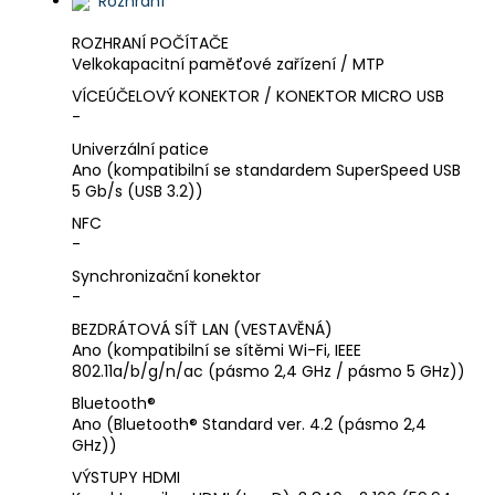
Rozhraní
ROZHRANÍ POČÍTAČE
Velkokapacitní paměťové zařízení / MTP
VÍCEÚČELOVÝ KONEKTOR / KONEKTOR MICRO USB
-
Univerzální patice
Ano (kompatibilní se standardem SuperSpeed USB
5 Gb/s (USB 3.2))
NFC
-
Synchronizační konektor
-
BEZDRÁTOVÁ SÍŤ LAN (VESTAVĚNÁ)
Ano (kompatibilní se sítěmi Wi-Fi, IEEE
802.11a/b/g/n/ac (pásmo 2,4 GHz / pásmo 5 GHz))
Bluetooth®
Ano (Bluetooth® Standard ver. 4.2 (pásmo 2,4
GHz))
VÝSTUPY HDMI