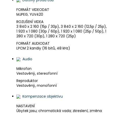
FORMÁT VIDEODAT
MJPEG, YUV420
ROZLIŠENÍ VIDEA
3 840 x 2 160 (15p / 30p), 3 840 x 2 160 (12,5p / 25p),
1 920 x 1 080 (30p / 60p), 1 920 x 1 080 (25p / 50p), 1
280 x 720 (30p), 1 280 x 720 (25p)
FORMÁT AUDIODAT
LPCM 2 kanály (16 bitů, 48 kHz)
Audio
Mikrofon
Vestavěný, stereofonní
Reproduktor
Vestavěný, monofonní
Kompenzace objektivu
NASTAVENÍ
Úbytek jasu; chromatická vada; zkreslení, změna