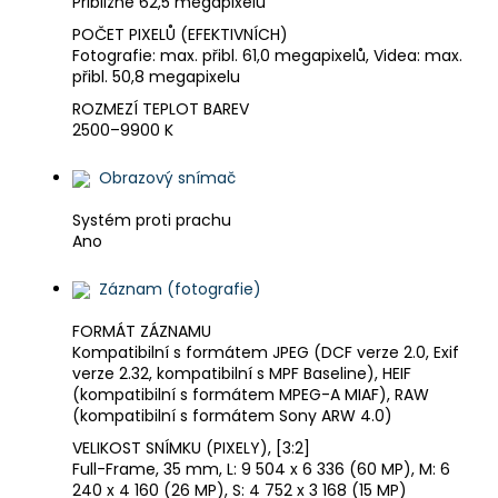
Přibližně 62,5 megapixelu
POČET PIXELŮ (EFEKTIVNÍCH)
Fotografie: max. přibl. 61,0 megapixelů, Videa: max.
přibl. 50,8 megapixelu
ROZMEZÍ TEPLOT BAREV
2500–9900 K
Obrazový snímač
Systém proti prachu
Ano
Záznam (fotografie)
FORMÁT ZÁZNAMU
Kompatibilní s formátem JPEG (DCF verze 2.0, Exif
verze 2.32, kompatibilní s MPF Baseline), HEIF
(kompatibilní s formátem MPEG-A MIAF), RAW
(kompatibilní s formátem Sony ARW 4.0)
VELIKOST SNÍMKU (PIXELY), [3:2]
Full-Frame, 35 mm, L: 9 504 x 6 336 (60 MP), M: 6
240 x 4 160 (26 MP), S: 4 752 x 3 168 (15 MP)