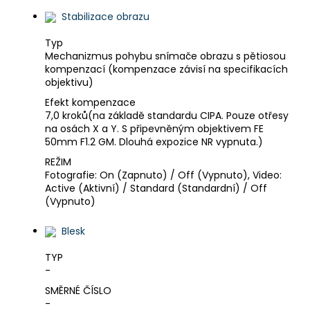
Stabilizace obrazu
Typ
Mechanizmus pohybu snímače obrazu s pětiosou
kompenzací (kompenzace závisí na specifikacích
objektivu)
Efekt kompenzace
7,0 kroků(na základě standardu CIPA. Pouze otřesy
na osách X a Y. S připevněným objektivem FE
50mm F1.2 GM. Dlouhá expozice NR vypnuta.)
REŽIM
Fotografie: On (Zapnuto) / Off (Vypnuto), Video:
Active (Aktivní) / Standard (Standardní) / Off
(Vypnuto)
Blesk
TYP
-
SMĚRNÉ ČÍSLO
-