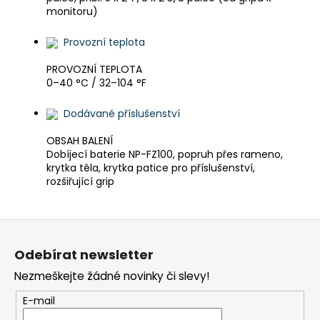
monitoru)
Provozní teplota
PROVOZNÍ TEPLOTA
0–40 °C / 32–104 °F
Dodávané příslušenství
OBSAH BALENÍ
Dobíjecí baterie NP-FZ100, popruh přes rameno,
krytka těla, krytka patice pro příslušenství,
rozšiřující grip
Z
á
Odebírat newsletter
p
Nezmeškejte žádné novinky či slevy!
a
t
E-mail