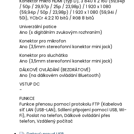
Konektor mikro HDMI (typ D), 3 840 x 2 160 (59,94p
/ 50p / 29,97p / 25p / 23,98p) / 1 920 x 1 080
(59,94p / 50p / 23,98p) / 1 920 x 1 080 (59,94i /
50i), YCbCr 4:2:2 10 bitů / RGB 8 bitů
Univerzální patice
Ano (s digitálním zvukovým rozhraním)
Konektor pro mikrofon
Ano (3,5mm stereofonní konektor mini jack)
Konektor pro sluchátka
Ano (3,5mm stereofonní konektor mini jack)
DÁLKOVÉ OVLÁDÁNÍ (BEZDRÁTOVÉ)
Ano (na dálkovém ovládání Bluetooth)
VSTUP DC
-
FUNKCE
Funkce přenosu pomocí protokolu FTP (Kabelová
síť LAN (USB-LAN), Sdílení připojení pomocí USB, Wi-
Fi), Poslat na telefon, Dálkové ovládání přes
telefon, Vzdálený počítač
Datový proud USB