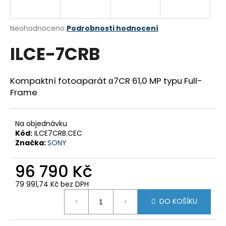
a
j
Průměrné
Neohodnoceno
Podrobnosti hodnocení
í
hodnocení
ILCE-7CRB
produktu
t
je
?
0,0
z
Kompaktní fotoaparát α7CR 61,0 MP typu Full-
5
Frame
hvězdiček.
HLEDAT
Na objednávku
Kód:
ILCE7CRB.CEC
Značka:
SONY
D
96 790 Kč
o
p
79 991,74 Kč bez DPH
o
Měrná
DO KOŠÍKU
cena:
r
u