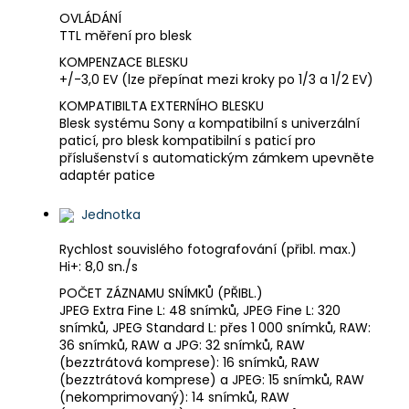
OVLÁDÁNÍ
TTL měření pro blesk
KOMPENZACE BLESKU
+/-3,0 EV (lze přepínat mezi kroky po 1/3 a 1/2 EV)
KOMPATIBILTA EXTERNÍHO BLESKU
Blesk systému Sony α kompatibilní s univerzální
paticí, pro blesk kompatibilní s paticí pro
příslušenství s automatickým zámkem upevněte
adaptér patice
Jednotka
Rychlost souvislého fotografování (přibl. max.)
Hi+: 8,0 sn./s
POČET ZÁZNAMU SNÍMKŮ (PŘIBL.)
JPEG Extra Fine L: 48 snímků, JPEG Fine L: 320
snímků, JPEG Standard L: přes 1 000 snímků, RAW:
36 snímků, RAW a JPG: 32 snímků, RAW
(bezztrátová komprese): 16 snímků, RAW
(bezztrátová komprese) a JPEG: 15 snímků, RAW
(nekomprimovaný): 14 snímků, RAW