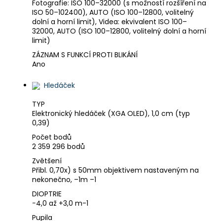
Fotografie: ISO 100–32000 (s možností rozšíření na
ISO 50–102400), AUTO (ISO 100–12800, volitelný
dolní a horní limit), Videa: ekvivalent ISO 100–
32000, AUTO (ISO 100–12800, volitelný dolní a horní
limit)
ZÁZNAM S FUNKCÍ PROTI BLIKÁNÍ
Ano
Hledáček
TYP
Elektronický hledáček (XGA OLED), 1,0 cm (typ
0,39)
Počet bodů
2 359 296 bodů
Zvětšení
Přibl. 0,70x) s 50mm objektivem nastaveným na
nekonečno, –1m
–1
DIOPTRIE
−4,0 až +3,0 m
-1
Pupila