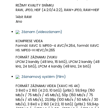
REŽIMY KVALITY SNÍMKU
RAW, JPEG, HEIF (4:2:0/4:2:2), RAW+JPEG, RAW+HEIF
14bit RAW
Ano
Záznam (videozáznam)
KOMPRESE VIDEA
Formát XAVC S: MPEG-4 AVC/H.264, formát XAVC
HS: MPEG-H HEVC/H.265
FORMÁT ZÁZNAMU ZVUKU
LPCM 2 kanály (48 kHz, 16 bitů), LPCM 2 kanály (48
kHz, 24 bitů), LPCM 4 kanály (48 kHz, 24 bitů)
Záznamový systém (Film)
FORMÁT ZÁZNAMU VIDEA (XAVC HS 4K)
3 840 x 2 160 (4:2:0, 10 bitů) (přibl.): 59,94p (150
Mb/s / 75 Mb/s / 45 Mb/s), 50p (150 Mb/s / 75
Mb/s / 45 Mb/s), 23,98p (100 Mb/s / 50 Mb/s / 30
Mb/s), 3 840 x 2 160 (4:2:2, 10 bitů) (přibl.): 59,94p