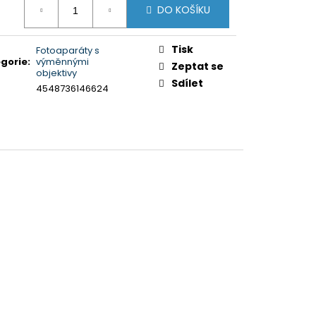
5XR35M2PB.CEI)
DO KOŠÍKU
:
Tisk
Fotoaparáty s
gorie
:
výměnnými
Zeptat se
objektivy
Sdílet
4548736146624