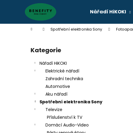
K
Přejít
na
o
Nářadí HiKOKI
obsah
Zpět
Zpět
š
do
do
í
Domů
Spotřební elektronika Sony
Fotoapa
k
obchodu
obchodu
P
o
Kategorie
Přeskočit
s
kategorie
t
Nářadí HiKOKI
r
Elektrické nářadí
a
Zahradní technika
n
Automotive
n
Aku nářadí
í
Spotřební elektronika Sony
p
Televize
a
Příslušenství k TV
n
Domácí Audio-Video
e
Párty reproduktory