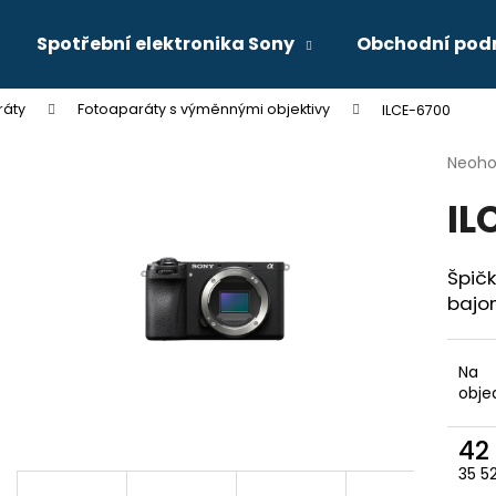
Spotřební elektronika Sony
Obchodní pod
ráty
Fotoaparáty s výměnnými objektivy
ILCE-6700
Co potřebujete najít?
Průmě
Neoh
hodno
IL
produ
HLEDAT
je
0,0
z
Špič
5
Doporučujeme
bajo
hvězdi
Na
obje
42
35 5
Měr