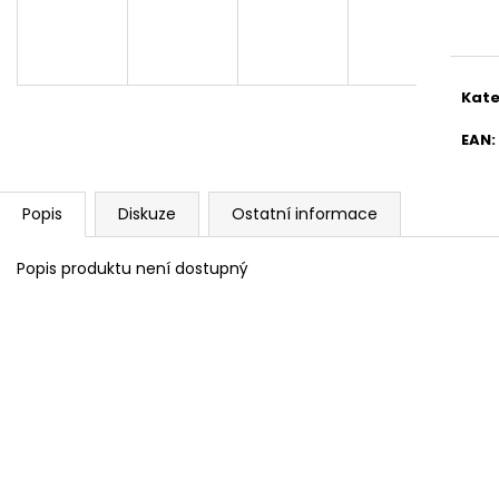
BRAVIA 3 II (K65XR35M2PB.CEI)
BRAVIA 3 II (K5
cena
28 999 Kč
22 999 Kč
Kate
EAN
:
Popis
Diskuze
Ostatní informace
Popis produktu není dostupný