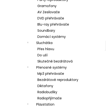
BRAVIA 3 II (K75XR35M2PB.CEI)
l
Gramofony
34 999 Kč
AV Zesilovače
DVD přehrávače
Blu-ray přehrávače
Soundbary
Domácí systémy
Sluchátka
Přes hlavu
Do uší
Skutečně bezdrátová
Přenosné systémy
Mp3 přehrávače
Bezdrátové reproduktory
Diktafony
Radiobudíky
Radiopřijímače
Playstation