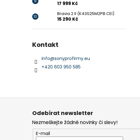
17 999 Kč
Bravia 2 II (K43S25M2PB.CEI)
15 290 Kč
Kontakt
info
@
sonyprofirmy.eu
+420 603 950 585
Z
á
Odebírat newsletter
p
Nezmeškejte žádné novinky či slevy!
a
t
E-mail