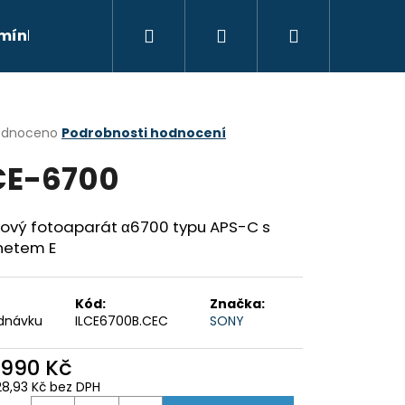
Hledat
Přihlášení
Nákupní
mínky
Moje objednávka
Kontakty
Znač
košík
rné
odnoceno
Podrobnosti hodnocení
cení
CE-6700
ktu
kový fotoaparát α6700 typu APS-C s
netem E
ček.
Kód:
Značka:
dnávku
ILCE6700B.CEC
SONY
Následující
 990 Kč
28,93 Kč bez DPH
ná