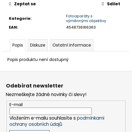
č
Zeptat se
Sdílet
u
j
Fotoaparáty s
Kategorie
:
e
výměnnými objektivy
m
EAN
:
4548736166363
e
Popis
Diskuze
Ostatní informace
BRAVIA
3
Popis produktu není dostupný
II
(K50XR35M2PB.CEI)
Z
21
999
á
Kč
Odebírat newsletter
p
Nezmeškejte žádné novinky či slevy!
a
t
E-mail
í
Vložením e-mailu souhlasíte s
podmínkami
ochrany osobních údajů