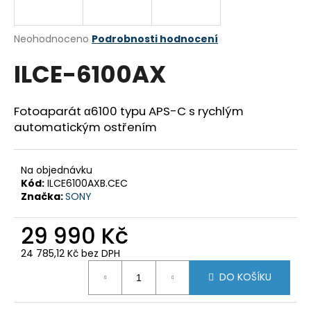
a
j
Průměrné
Neohodnoceno
Podrobnosti hodnocení
í
hodnocení
ILCE-6100AX
produktu
t
je
?
0,0
z
Fotoaparát α6100 typu APS-C s rychlým
5
automatickým ostřením
hvězdiček.
HLEDAT
Na objednávku
Kód:
ILCE6100AXB.CEC
Značka:
SONY
D
29 990 Kč
o
p
24 785,12 Kč bez DPH
o
Měrná
DO KOŠÍKU
cena:
r
u