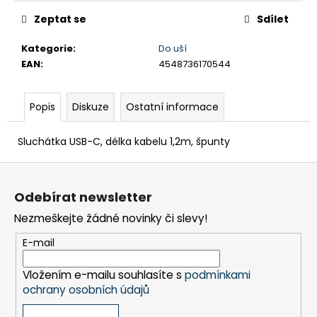
č
u
Zeptat se
Sdílet
j
e
Kategorie
:
Do uší
m
EAN
:
4548736170544
e
Popis
Diskuze
Ostatní informace
BRAVIA
3
Sluchátka USB-C, délka kabelu 1,2m, špunty
II
(K75XR35M2PB.CEI)
Z
34
á
999
Odebírat newsletter
Kč
p
Nezmeškejte žádné novinky či slevy!
a
t
E-mail
í
Vložením e-mailu souhlasíte s
podmínkami
ochrany osobních údajů