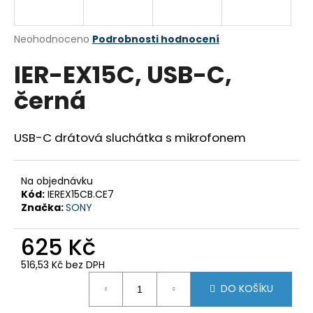
a
j
Průměrné
Neohodnoceno
Podrobnosti hodnocení
í
hodnocení
IER-EX15C, USB-C,
produktu
t
je
?
černá
0,0
z
5
hvězdiček.
USB-C drátová sluchátka s mikrofonem
HLEDAT
Na objednávku
Kód:
IEREX15CB.CE7
Značka:
SONY
D
o
625 Kč
p
516,53 Kč bez DPH
o
Měrná
r
DO KOŠÍKU
cena:
u