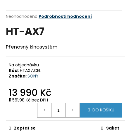
a
j
Průměrné
Neohodnoceno
Podrobnosti hodnocení
í
hodnocení
HT-AX7
produktu
t
je
?
0,0
z
Přenosný kinosystém
5
hvězdiček.
Na objednávku
HLEDAT
Kód:
HTAX7.CEL
Značka:
SONY
13 990 Kč
D
o
11 561,98 Kč bez DPH
p
Měrná
DO KOŠÍKU
cena:
o
r
u
Zeptat se
Sdílet