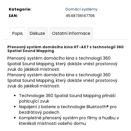
č
u
Kategorie
:
Domácí systémy
j
EAN
:
4548736147706
e
m
e
Popis
Diskuze
Ostatní informace
Přenosný systém domácího kina HT-AX7 s technologií 360
BRAVIA
Spatial Sound Mapping
3
Přenosný systém domácího kina s technologií 360
II
Spatial Sound Mapping, který dokáže vnést prostorový
(K43XR35M2PB.CEI)
zvuk do jakékoli místnosti.
18
Přenosný systém domácího kina s technologií 360
999
Spatial Sound Mapping, který dokáže vnést prostorový
Kč
zvuk do jakékoli místnosti.
Technologie 360 Spatial Sound Mapping přináší
pohlcující zvuk
Napájení z baterie a technologie Bluetooth® pro
bezdrátový poslech
Kompletně přenosný systém pro filmy a hudbu v
kterékoli místnosti vašeho domu