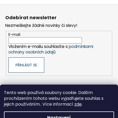
Z
á
Odebírat newsletter
p
Nezmeškejte žádné novinky či slevy!
a
t
E-mail
í
Vložením e-mailu souhlasíte s
podmínkami
ochrany osobních údajů
PŘIHLÁSIT SE
Tento web používá soubory cookie. Dalším
Sony pro Firmy
Hikoki-nářadí
Kontakty
procházením tohoto webu vyjadřujete souhlas s
Zpracování osobních údajů
Obchodní podmínky
Moje objednávka
jejich používáním.. Více informací
zde
.
Nastavení