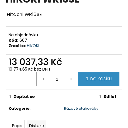
je
a
0,0
z
j
Hitachi WR16SE
5
í
hvězdiček.
t
Na objednávku
?
Kód:
667
Značka:
HIKOKI
13 037,33 Kč
HLEDAT
10 774,65 Kč bez DPH
Měrná
DO KOŠÍKU
cena:
D
o
Zeptat se
Sdílet
p
Kategorie
:
Rázové utahováky
o
r
u
Popis
Diskuze