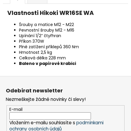
č
u
Vlastnosti Hikoki WR16SE WA
j
e
Šrouby a matice M12 - M22
m
Pevnostní šrouby M12 - M16
e
Upínání 1/2” čtyřhran
Příkon 370W
Plné zatížení příklepů 360 Nm
BRAVIA
Hmotnost 2,5 kg
3
Celková délka 228 mm
II
Baleno v papírové krabici
(K43XR35M2PB.CEI)
18
999
Z
Kč
á
Odebírat newsletter
p
Nezmeškejte žádné novinky či slevy!
a
t
E-mail
í
Vložením e-mailu souhlasíte s
podmínkami
ochrany osobních údajů