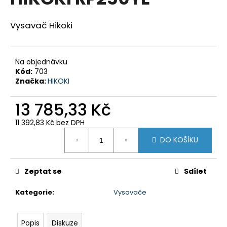
je
a
0,0
z
j
Vysavač Hikoki
5
í
hvězdiček.
t
Na objednávku
?
Kód:
703
Značka:
HIKOKI
13 785,33 Kč
HLEDAT
11 392,83 Kč bez DPH
Měrná
DO KOŠÍKU
cena:
D
o
Zeptat se
Sdílet
p
Kategorie
:
Vysavače
o
r
u
Popis
Diskuze