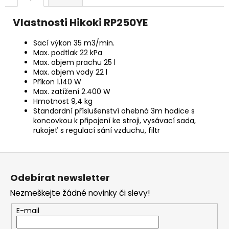
č
u
Vlastnosti Hikoki RP250YE
j
e
Sací výkon 35 m3/min.
m
Max. podtlak 22 kPa
e
Max. objem prachu 25 l
Max. objem vody 22 l
Příkon 1.140 W
BRAVIA
Max. zatížení 2.400 W
2
Hmotnost 9,4 kg
II
Standardní příslušenství ohebná 3m hadice s
(K75S25M2PB.CEI)
koncovkou k připojení ke stroji, vysávací sada,
32
rukojeť s regulací sání vzduchu, filtr
999
Kč
Z
á
Odebírat newsletter
p
Nezmeškejte žádné novinky či slevy!
a
t
E-mail
í