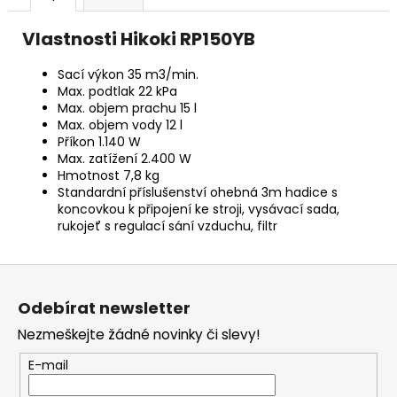
č
u
Vlastnosti Hikoki RP150YB
j
e
Sací výkon 35 m3/min.
m
Max. podtlak 22 kPa
e
Max. objem prachu 15 l
Max. objem vody 12 l
Příkon 1.140 W
BRAVIA
Max. zatížení 2.400 W
3
Hmotnost 7,8 kg
II
Standardní příslušenství ohebná 3m hadice s
(K65XR35M2PB.CEI)
koncovkou k připojení ke stroji, vysávací sada,
28
rukojeť s regulací sání vzduchu, filtr
999
Kč
Z
á
Odebírat newsletter
p
Nezmeškejte žádné novinky či slevy!
a
t
E-mail
í