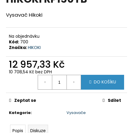
je
a
0,0
z
j
Vysavač Hikoki
5
í
hvězdiček.
t
Na objednávku
?
Kód:
700
Značka:
HIKOKI
12 957,33 Kč
HLEDAT
10 708,54 Kč bez DPH
Měrná
DO KOŠÍKU
cena:
D
o
Zeptat se
Sdílet
p
Kategorie
:
Vysavače
o
r
u
Popis
Diskuze