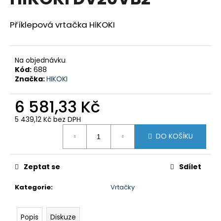
je
a
0,0
z
j
Příklepová vrtačka HiKOKI
5
í
hvězdiček.
t
Na objednávku
?
Kód:
688
Značka:
HIKOKI
6 581,33 Kč
HLEDAT
5 439,12 Kč bez DPH
Měrná
DO KOŠÍKU
cena:
D
o
Zeptat se
Sdílet
p
Kategorie
:
Vrtačky
o
r
u
Popis
Diskuze