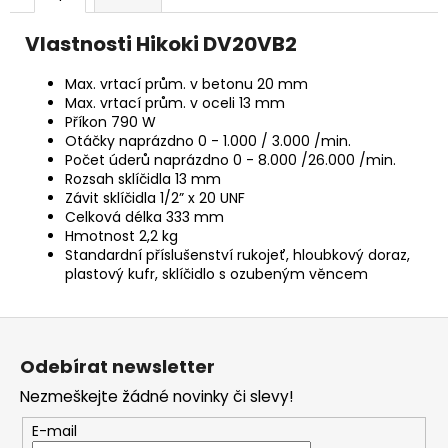
č
u
Vlastnosti Hikoki DV20VB2
j
e
Max. vrtací prům. v betonu 20 mm
m
Max. vrtací prům. v oceli 13 mm
e
Příkon 790 W
Otáčky naprázdno 0 - 1.000 / 3.000 /min.
Počet úderů naprázdno 0 - 8.000 /26.000 /min.
BRAVIA
Rozsah sklíčidla 13 mm
3
Závit sklíčidla 1/2” x 20 UNF
II
Celková délka 333 mm
(K55XR35M2PB.CEI)
Hmotnost 2,2 kg
22
Standardní příslušenství rukojeť, hloubkový doraz,
999
plastový kufr, sklíčidlo s ozubeným věncem
Kč
Z
á
Odebírat newsletter
p
Nezmeškejte žádné novinky či slevy!
a
t
E-mail