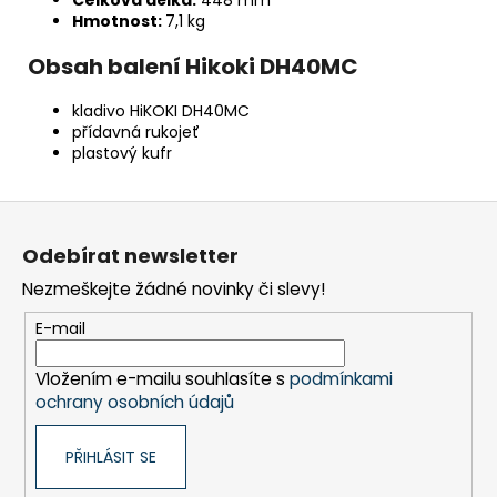
Celková délka:
448 mm
Hmotnost:
7,1 kg
Obsah balení Hikoki DH40MC
kladivo HiKOKI DH40MC
přídavná rukojeť
plastový kufr
Z
á
Odebírat newsletter
p
Nezmeškejte žádné novinky či slevy!
a
t
E-mail
í
Vložením e-mailu souhlasíte s
podmínkami
ochrany osobních údajů
PŘIHLÁSIT SE