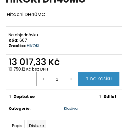
je
a
0,0
z
j
Hitachi DH40MC
5
í
hvězdiček.
t
Na objednávku
?
Kód:
607
Značka:
HIKOKI
13 017,33 Kč
HLEDAT
10 758,12 Kč bez DPH
Měrná
DO KOŠÍKU
cena:
D
o
Zeptat se
Sdílet
p
Kategorie
:
Kladiva
o
r
u
Popis
Diskuze