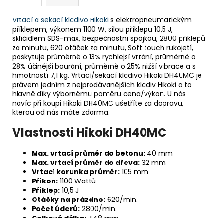
č
u
Vrtací a sekací kladivo Hikoki
s elektropneumatickým
j
příklepem, výkonem 1100 W, sílou příklepu 10,5 J,
e
sklíčidlem SDS-max, bezpečnostní spojkou, 2800 příklepů
m
za minutu, 620 otáček za minutu, Soft touch rukojetí,
e
poskytuje průměrně o 13% rychlejší vrtání, průměrně o
28% účinější bourání, průměrně o 25% nižší vibrace a s
hmotností 7,1 kg. Vrtací/sekací kladivo Hikoki DH40MC je
BRAVIA
právem jedním z nejprodávanějších kladiv Hikoki a to
3
hlavně díky výbornému poměru cena/výkon. U nás
II
navíc při koupi Hikoki DH40MC ušetříte za dopravu,
(K75XR35M2PB.CEI)
kterou od nás máte zdarma.
34
999
Vlastnosti Hikoki DH40MC
Kč
Max. vrtací průměr do betonu:
40 mm
Max. vrtací průměr do dřeva:
32 mm
Vrtací korunka průměr:
105 mm
Příkon:
1100 Wattů
Příklep:
10,5 J
Otáčky na prázdno:
620/min.
Počet úderů:
2800/min.