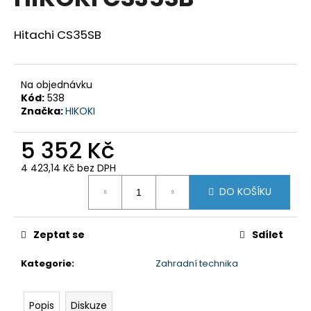
je
a
0,0
z
j
Hitachi CS35SB
5
í
hvězdiček.
t
Na objednávku
?
Kód:
538
Značka:
HIKOKI
5 352 Kč
HLEDAT
4 423,14 Kč bez DPH
Měrná
DO KOŠÍKU
cena:
D
o
Zeptat se
Sdílet
p
Kategorie
:
Zahradní technika
o
r
u
Popis
Diskuze