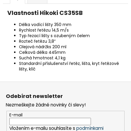
č
u
Vlastnosti Hikoki CS35SB
j
e
Délka vodící lišty 350 mm
m
Rychlost řetězu 14,5 m/s
e
Typ řezací lišty s ozubeným čelem
Rozteč řetězu 3,8”
Olejová nádržks 200 ml
BRAVIA
Celková délka 445mm
3
Suchá hmotnost 4,1 kg
II
Standardní příslušenství řetěz, lišta, kryt řetězové
(K50XR35M2PB.CEI)
lišty, klíč
21
999
Kč
Z
á
Odebírat newsletter
p
Nezmeškejte žádné novinky či slevy!
a
t
E-mail
í
Vložením e-mailu souhlasíte s
podmínkami