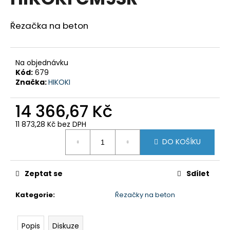
je
a
0,0
z
j
Řezačka na beton
5
í
hvězdiček.
t
Na objednávku
?
Kód:
679
Značka:
HIKOKI
14 366,67 Kč
HLEDAT
11 873,28 Kč bez DPH
Měrná
DO KOŠÍKU
cena:
D
o
Zeptat se
Sdílet
p
Kategorie
:
Řezačky na beton
o
r
u
Popis
Diskuze