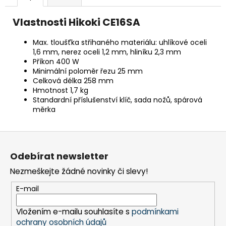
č
u
Vlastnosti Hikoki CE16SA
j
e
Max. tloušťka střihaného materiálu: uhlíkové oceli
m
1,6 mm, nerez oceli 1,2 mm, hliníku 2,3 mm
e
Příkon 400 W
Minimální poloměr řezu 25 mm
Celková délka 258 mm
BRAVIA
Hmotnost 1,7 kg
3
Standardní příslušenství klíč, sada nožů, spárová
II
měrka
(K65XR35M2PB.CEI)
28
999
Z
Kč
á
Odebírat newsletter
p
Nezmeškejte žádné novinky či slevy!
a
t
E-mail
í
Vložením e-mailu souhlasíte s
podmínkami
ochrany osobních údajů