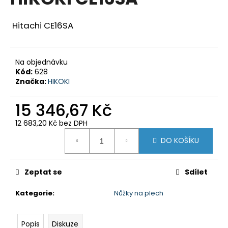
je
a
0,0
z
j
Hitachi CE16SA
5
í
hvězdiček.
t
Na objednávku
?
Kód:
628
Značka:
HIKOKI
15 346,67 Kč
HLEDAT
12 683,20 Kč bez DPH
Měrná
DO KOŠÍKU
cena:
D
o
Zeptat se
Sdílet
p
Kategorie
:
Nůžky na plech
o
r
u
Popis
Diskuze