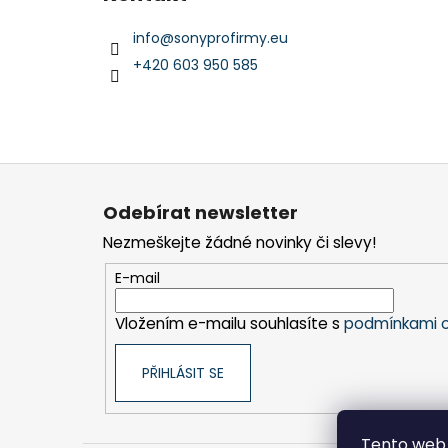
info
@
sonyprofirmy.eu
+420 603 950 585
Z
á
Odebírat newsletter
p
Nezmeškejte žádné novinky či slevy!
a
t
E-mail
í
Vložením e-mailu souhlasíte s
podmínkami o
PŘIHLÁSIT SE
Tento web 