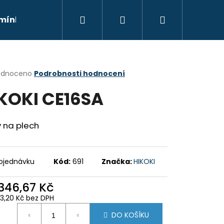
Hledat
Přihlášení
Nákupní
mínky
Moje objednávka
Kontakty
Znač
košík
rné
odnoceno
Podrobnosti hodnocení
cení
KOKI CE16SA
ktu
 na plech
ček.
bjednávku
Kód:
691
Značka:
HIKOKI
 346,67 Kč
Následující
83,20 Kč bez DPH
ná
DO KOŠÍKU
: