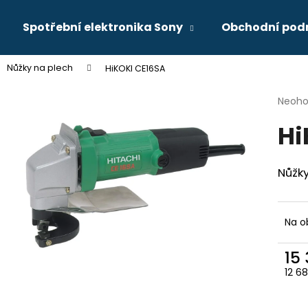
Spotřební elektronika Sony
Obchodní pod
Nůžky na plech
HiKOKI CE16SA
Co potřebujete najít?
Průmě
Neoh
hodno
Hi
produ
HLEDAT
je
0,0
z
Nůžky
5
Doporučujeme
hvězdi
Na o
15
12 6
Měr
cena