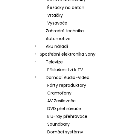
DUALSENSE CONTROLLER COSMIC
l
RED/EAS
Řezačky na beton
2 090 Kč
Vrtačky
Vysavače
Zahradní technika
Automotive
Aku nářadí
Spotřební elektronika Sony
Televize
Příslušenství k TV
Domácí Audio-Video
Párty reproduktory
Gramofony
AV Zesilovače
DVD přehrávače
Blu-ray přehrávače
Soundbary
Domácí systémy