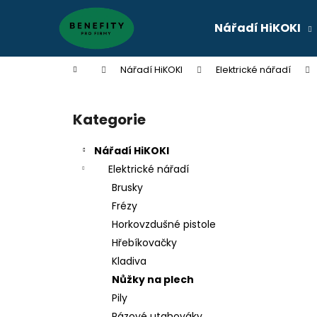
K
Přejít
na
o
Nářadí HiKOKI
obsah
Zpět
Zpět
š
do
do
í
Domů
Nářadí HiKOKI
Elektrické nářadí
k
obchodu
obchodu
P
o
Kategorie
Přeskočit
s
kategorie
t
Nářadí HiKOKI
r
Elektrické nářadí
a
Brusky
n
Frézy
n
Horkovzdušné pistole
í
Hřebíkovačky
p
Kladiva
a
Nůžky na plech
n
Pily
e
Rázové utahováky