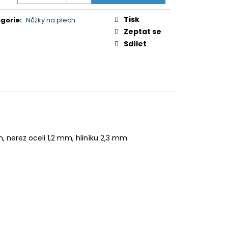
5XR35M2PB.CEI)
Tisk
gorie
:
Nůžky na plech
Zeptat se
Sdílet
m, nerez oceli 1,2 mm, hliníku 2,3 mm