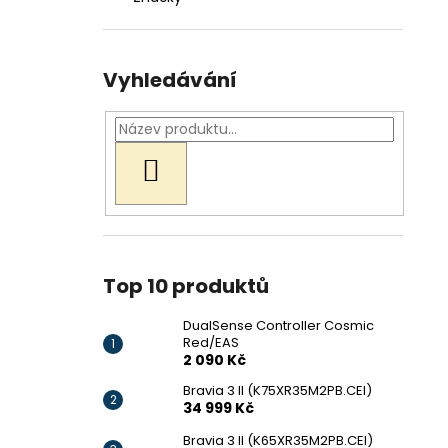
Vyhledávání
HLEDAT
Top 10 produktů
DualSense Controller Cosmic
Red/EAS
2 090 Kč
Bravia 3 II (K75XR35M2PB.CEI)
34 999 Kč
Bravia 3 II (K65XR35M2PB.CEI)