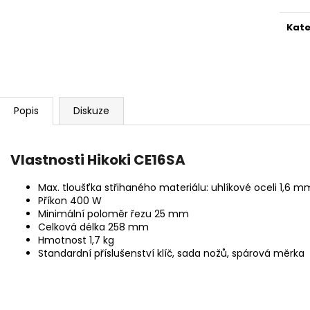
BRAVIA 3 II (K75XR35M2PB.CEI)
BRAVIA 3 II (K6
34 999 Kč
28 999 Kč
Kate
Popis
Diskuze
Vlastnosti Hikoki CE16SA
Max. tloušťka střihaného materiálu: uhlíkové oceli 1,6 m
Příkon 400 W
Minimální poloměr řezu 25 mm
Celková délka 258 mm
Hmotnost 1,7 kg
Standardní příslušenství klíč, sada nožů, spárová měrka