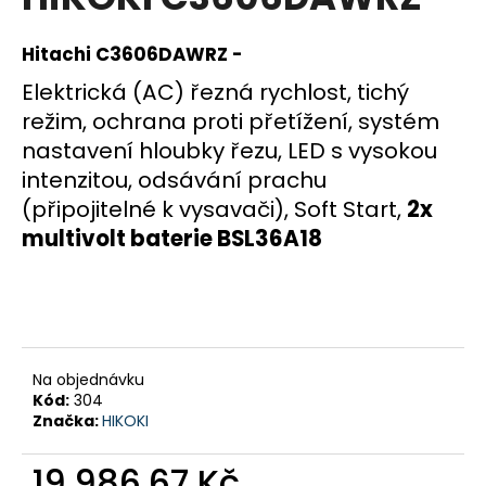
je
a
0,0
z
j
Hitachi C3606DAWRZ -
5
í
hvězdiček.
Elektrická (AC) řezná rychlost, tichý
t
režim, ochrana proti přetížení, systém
?
nastavení hloubky řezu, LED s vysokou
intenzitou, odsávání prachu
(připojitelné k vysavači), Soft Start,
2x
multivolt baterie BSL36A18
HLEDAT
D
o
Na objednávku
p
Kód:
304
o
Značka:
HIKOKI
r
u
19 986,67 Kč