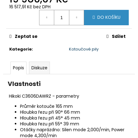
č
u
16 517,91 Kč bez DPH
Měrná
j
DO KOŠÍKU
cena:
e
m
e
Zeptat se
Sdílet
Kategorie
:
Kotoučové pily
BRAVIA
2
II
Popis
Diskuze
(K75S25M2PB.CEI)
32
999
Vlastnosti
Kč
Hikoki C3606DAWRZ - parametry
Průměr kotouče 165 mm
Hloubka řezu při 90° 66 mm
Hloubka řezu při 45° 45 mm
Hloubka řezu při 55° 39 mm
Otáčky naprázdno: Silen mode 2,000/min, Power
mode 4,300/min