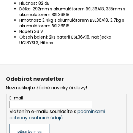
Hlučnost 82 dB
Délka: 292mm s akumulátorem BSL36A18, 335mm s
akumulátorem BSL36B18
Hmotnost: 3,4kg s akumulátorem BSL36A18, 3,7kg s
akumulátorem BSL36B18
Napětí 36 V
Obsah balení: 2ks baterií BSL36A18, nabíječka
UC18YSL3, Hitbox
Z
á
Odebírat newsletter
p
Nezmeškejte žádné novinky či slevy!
a
t
E-mail
í
Vložením e-mailu souhlasíte s
podmínkami
ochrany osobních údajů
PŘIHLÁSIT SE