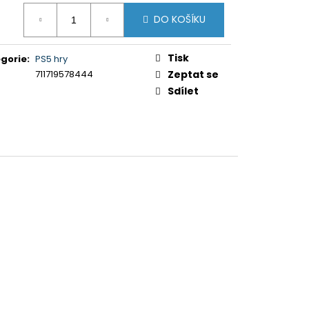
5XR35M2PB.CEI)
ná
DO KOŠÍKU
:
Tisk
gorie
:
PS5 hry
711719578444
Zeptat se
Sdílet