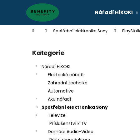
K
Přejít
na
o
Nářadí HiKOKI
obsah
Zpět
Zpět
š
do
do
í
Domů
Spotřební elektronika Sony
PlayStati
k
obchodu
obchodu
P
o
Kategorie
Přeskočit
s
kategorie
t
Nářadí HiKOKI
r
Elektrické nářadí
a
Zahradní technika
n
Automotive
n
Aku nářadí
í
Spotřební elektronika Sony
p
Televize
a
Příslušenství k TV
n
Domácí Audio-Video
e
Párty reproduktory