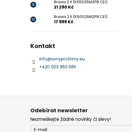
Bravia 2 II (K55S25M2PB.CEI)
21 290 Kč
Bravia 2 II (K50S25M2PB.CEI)
17 999 Kč
Kontakt
info
@
sonyprofirmy.eu
+420 603 950 585
Z
á
Odebírat newsletter
p
Nezmeškejte žádné novinky či slevy!
a
t
E-mail