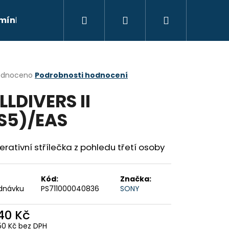
Hledat
Přihlášení
Nákupní
mínky
Moje objednávka
Kontakty
Znač
košík
rné
odnoceno
Podrobnosti hodnocení
cení
LLDIVERS II
ktu
S5)/EAS
ček.
rativní střílečka z pohledu třetí osoby
Kód:
Značka:
dnávku
PS711000040836
SONY
Následující
040 Kč
50 Kč bez DPH