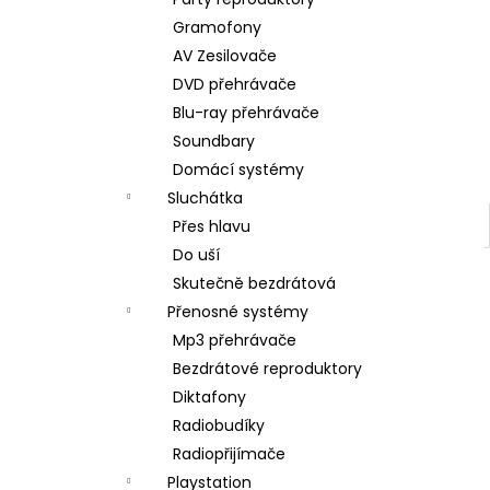
DUALSENSE CONTROLLER COSMIC
l
RED/EAS
Gramofony
2 090 Kč
AV Zesilovače
DVD přehrávače
Blu-ray přehrávače
Soundbary
Domácí systémy
Sluchátka
Přes hlavu
Do uší
Skutečně bezdrátová
Přenosné systémy
Mp3 přehrávače
Bezdrátové reproduktory
Diktafony
Radiobudíky
Radiopřijímače
Playstation