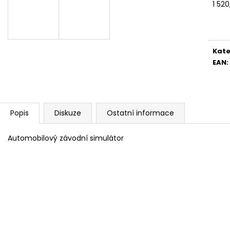
BRAVIA 3 II (K75XR35M2PB.CEI)
BRAVIA 3 II (K6
1 52
Měr
34 999 Kč
28 999 Kč
cena
Kate
EAN
:
Popis
Diskuze
Ostatní informace
Automobilový závodní simulátor