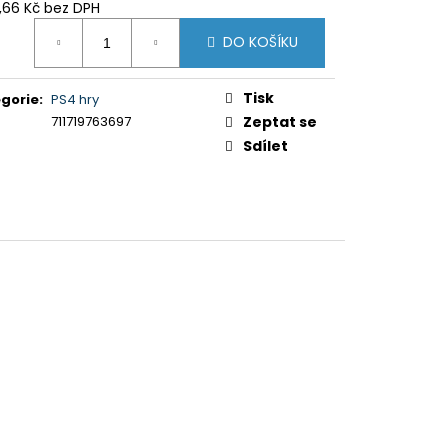
5XR35M2PB.CEI)
0,66 Kč bez DPH
ná
DO KOŠÍKU
:
Tisk
gorie
:
PS4 hry
711719763697
Zeptat se
Sdílet