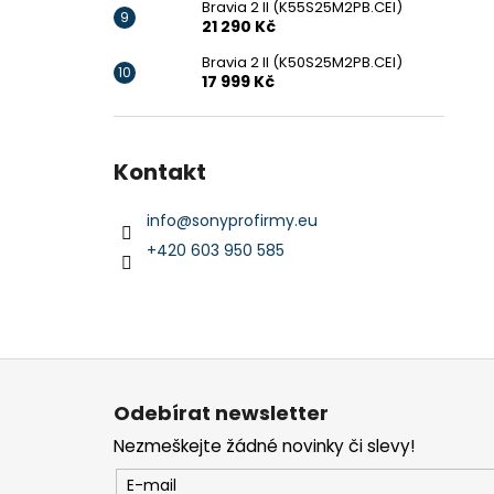
Bravia 2 II (K55S25M2PB.CEI)
21 290 Kč
Bravia 2 II (K50S25M2PB.CEI)
17 999 Kč
Kontakt
info
@
sonyprofirmy.eu
+420 603 950 585
Z
á
Odebírat newsletter
p
Nezmeškejte žádné novinky či slevy!
a
t
E-mail