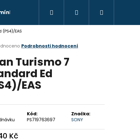
Hledat
Přihlášení
Nákupní
mínky
Moje objednávka
Kontakty
Znač
d (PS4)/EAS
košík
rné
odnoceno
Podrobnosti hodnocení
cení
an Turismo 7
ktu
andard Ed
S4)/EAS
ček.
Kód:
Značka:
dnávku
PS719763697
SONY
Následující
840 Kč