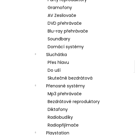
DUALSENSE CONTROLLER COSMIC
l
RED/EAS
Gramofony
2 090 Kč
AV Zesilovače
DVD přehrávače
Blu-ray přehrávače
Soundbary
Domácí systémy
Sluchátka
Přes hlavu
Do uší
Skutečně bezdrátová
Přenosné systémy
Mp3 přehrávače
Bezdrátové reproduktory
Diktafony
Radiobudíky
Radiopřijímače
Playstation