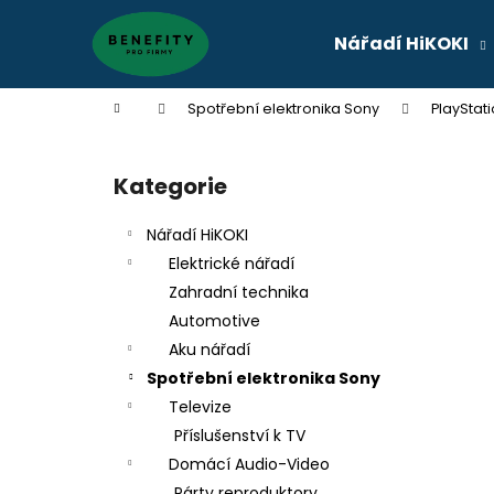
K
Přejít
na
o
Nářadí HiKOKI
obsah
Zpět
Zpět
š
do
do
í
Domů
Spotřební elektronika Sony
PlayStati
k
obchodu
obchodu
P
o
Kategorie
Přeskočit
s
kategorie
t
Nářadí HiKOKI
r
Elektrické nářadí
a
Zahradní technika
n
Automotive
n
Aku nářadí
í
Spotřební elektronika Sony
p
Televize
a
Příslušenství k TV
n
Domácí Audio-Video
e
Párty reproduktory