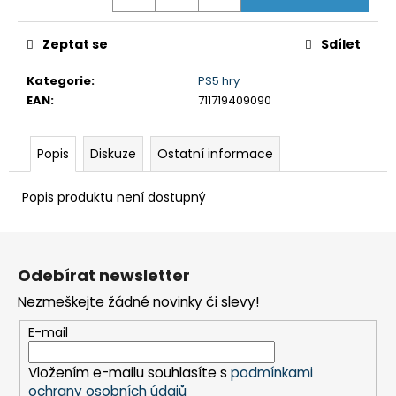
č
u
j
Zeptat se
Sdílet
e
m
Kategorie
:
PS5 hry
e
EAN
:
711719409090
BRAVIA
Popis
Diskuze
Ostatní informace
3
II
(K43XR35M2PB.CEI)
Popis produktu není dostupný
18
999
Z
Kč
á
Odebírat newsletter
p
Nezmeškejte žádné novinky či slevy!
a
t
E-mail
í
Vložením e-mailu souhlasíte s
podmínkami
ochrany osobních údajů