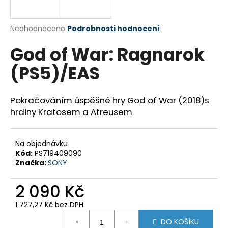
a
j
Průměrné
Neohodnoceno
Podrobnosti hodnocení
í
hodnocení
God of War: Ragnarok
produktu
t
je
?
(PS5)/EAS
0,0
z
5
hvězdiček.
Pokračováním úspěšné hry God of War (2018)s
hrdiny Kratosem a Atreusem
HLEDAT
Na objednávku
Kód:
PS719409090
D
Značka:
SONY
o
p
2 090 Kč
o
1 727,27 Kč bez DPH
r
Měrná
u
DO KOŠÍKU
cena: