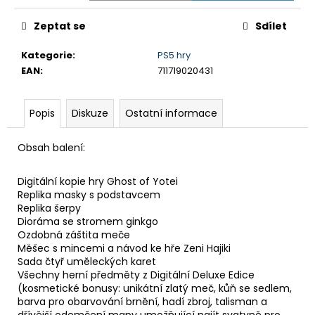
č
u
Zeptat se
Sdílet
j
e
Kategorie
:
PS5 hry
m
EAN
:
711719020431
e
Popis
Diskuze
Ostatní informace
BRAVIA
3
II
Obsah balení:
(K43XR35M2PB.CEI)
18
Digitální kopie hry Ghost of Yotei
999
Replika masky s podstavcem
Kč
Replika šerpy
Dioráma se stromem ginkgo
Ozdobná záštita meče
Měšec s mincemi a návod ke hře Zeni Hajiki
Sada čtyř uměleckých karet
Všechny herní předměty z Digitální Deluxe Edice
(kosmetické bonusy: unikátní zlatý meč, kůň se sedlem,
barva pro obarvování brnění, hadí zbroj, talisman a
dřívější odemčení mapy umožňující najít svatyně pro