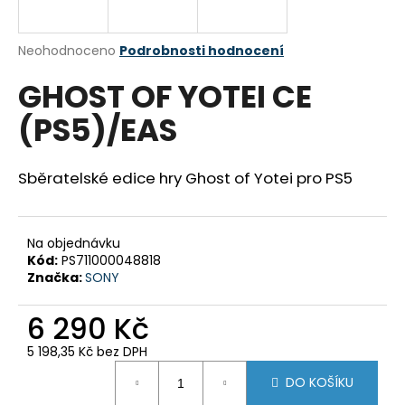
a
j
Průměrné
Neohodnoceno
Podrobnosti hodnocení
í
hodnocení
GHOST OF YOTEI CE
produktu
t
je
?
(PS5)/EAS
0,0
z
5
hvězdiček.
Sběratelské edice hry Ghost of Yotei pro PS5
HLEDAT
Na objednávku
Kód:
PS711000048818
Značka:
SONY
D
o
6 290 Kč
p
o
5 198,35 Kč bez DPH
r
Měrná
DO KOŠÍKU
u
cena: