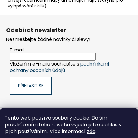
vylepšování skillů)
Z
á
Odebírat newsletter
p
Nezmeškejte žádné novinky či slevy!
a
t
E-mail
í
Vložením e-mailu souhlasíte s
podmínkami
ochrany osobních údajů
PŘIHLÁSIT SE
Tento web používá soubory cookie. Dalším
Sony pro Firmy
Hikoki-nářadí
Kontakty
procházením tohoto webu vyjadřujete souhlas s
Zpracování osobních údajů
Obchodní podmínky
Moje objednávka
jejich používáním.. Více informací
zde
.