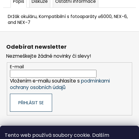
č
Popis
Diskuze
Ostatní informace
u
j
Držák okuláru, Kompatibilní s fotoaparáty α6000, NEX-6,
e
and NEX-7
m
Z
e
á
Odebírat newsletter
p
DUALSENSE
Nezmeškejte žádné novinky či slevy!
a
CONTROLLER
COSMIC
t
E-mail
RED/EAS
í
2
Vložením e-mailu souhlasíte s
podmínkami
090
ochrany osobních údajů
Kč
PŘIHLÁSIT SE
Tento web používá soubory cookie. Dalším
Sony pro Firmy
Hikoki-nářadí
Kontakty