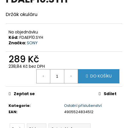
je
a
0,0
z
j
Držák okuláru
5
í
hvězdiček.
t
Na objednávku
?
Kód:
FDAEP10.SYH
Značka:
SONY
289 Kč
238,84 Kč bez DPH
HLEDAT
Měrná
DO KOŠÍKU
cena:
D
Zeptat se
Sdílet
o
p
Kategorie
:
Ostatní příslušenství
o
EAN
:
4905524834512
r
u