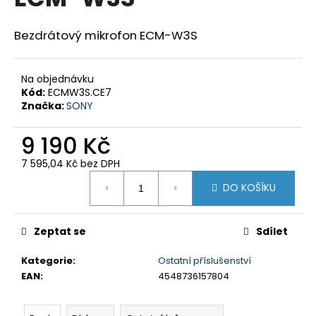
je
a
0,0
z
j
Bezdrátový mikrofon ECM-W3S
5
í
hvězdiček.
t
Na objednávku
?
Kód:
ECMW3S.CE7
Značka:
SONY
9 190 Kč
7 595,04 Kč bez DPH
HLEDAT
Měrná
DO KOŠÍKU
cena:
D
Zeptat se
Sdílet
o
p
Kategorie
:
Ostatní příslušenství
o
EAN
:
4548736157804
r
u