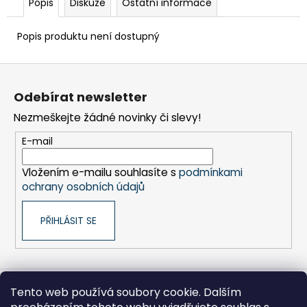
č
Popis
Diskuze
Ostatní informace
u
j
Popis produktu není dostupný
e
m
Z
e
á
Odebírat newsletter
p
BRAVIA
Nezmeškejte žádné novinky či slevy!
a
3
t
II
E-mail
(K65XR35M2PB.CEI)
í
28
Vložením e-mailu souhlasíte s
podmínkami
999
ochrany osobních údajů
Kč
PŘIHLÁSIT SE
Tento web používá soubory cookie. Dalším
Sony pro Firmy
Hikoki-nářadí
Kontakty