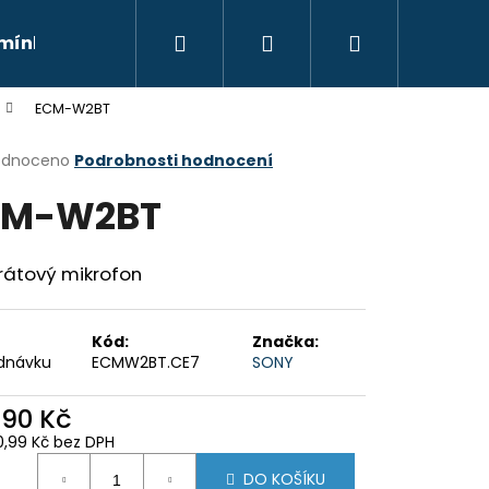
Hledat
Přihlášení
Nákupní
mínky
Moje objednávka
Kontakty
Znač
ECM-W2BT
košík
rné
odnoceno
Podrobnosti hodnocení
cení
CM-W2BT
ktu
rátový mikrofon
ček.
Kód:
Značka:
dnávku
ECMW2BT.CE7
SONY
390 Kč
Následující
0,99 Kč bez DPH
ná
DO KOŠÍKU
: