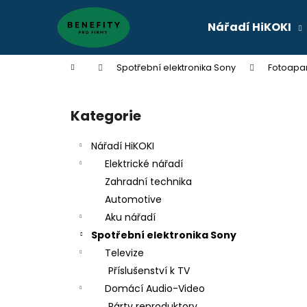
K
Přejít
na
o
Nářadí HiKOKI
obsah
Zpět
Zpět
š
do
do
í
Domů
Spotřební elektronika Sony
Fotoapa
k
obchodu
obchodu
P
o
Kategorie
Přeskočit
s
kategorie
t
Nářadí HiKOKI
r
Elektrické nářadí
a
Zahradní technika
n
Automotive
n
Aku nářadí
í
Spotřební elektronika Sony
p
Televize
a
Příslušenství k TV
n
Domácí Audio-Video
e
Párty reproduktory