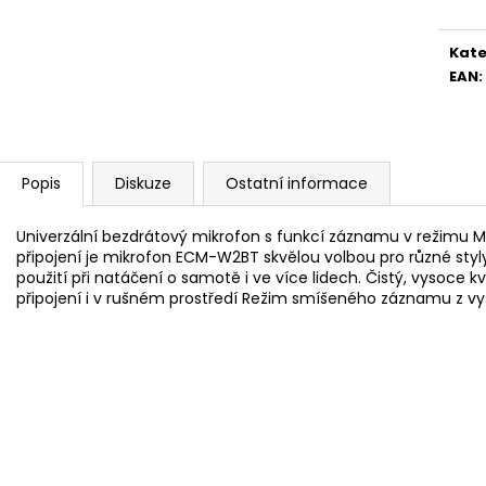
BRAVIA 3 II (K65XR35M2PB.CEI)
BRAVIA 3 II (K5
28 999 Kč
22 999 Kč
Kate
EAN
:
Popis
Diskuze
Ostatní informace
Univerzální bezdrátový mikrofon s funkcí záznamu v režimu 
připojení je mikrofon ECM-W2BT skvělou volbou pro různé sty
použití při natáčení o samotě i ve více lidech. Čistý, vysoce k
připojení i v rušném prostředí Režim smíšeného záznamu z vysíla