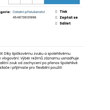
5XR35M2PB.CEI)
Tisk
gorie
:
Ostatní příslušenství
4548736131996
Zeptat se
Sdílet
MIX Díky špičkovému zvuku a spolehlivému
ly vlogování. Výběr režimů záznamu usnadňuje
valitní zvuk od zachycení po přenos Spolehlivé
če i přijímače pro flexibilní použití