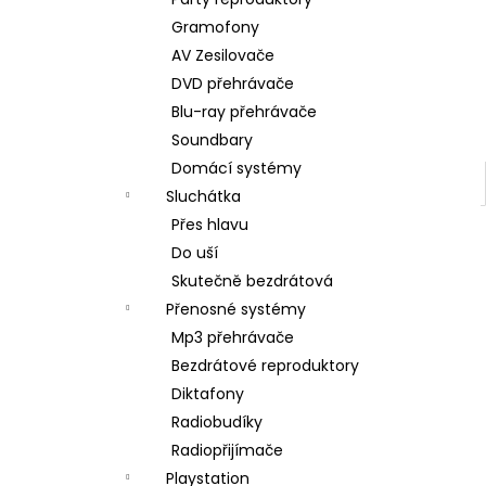
BRAVIA 3 II (K75XR35M2PB.CEI)
l
Gramofony
34 999 Kč
AV Zesilovače
DVD přehrávače
Blu-ray přehrávače
Soundbary
Domácí systémy
Sluchátka
Přes hlavu
Do uší
Skutečně bezdrátová
Přenosné systémy
Mp3 přehrávače
Bezdrátové reproduktory
Diktafony
Radiobudíky
Radiopřijímače
Playstation