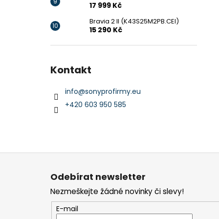
17 999 Kč
Bravia 2 II (K43S25M2PB.CEI)
15 290 Kč
Kontakt
info
@
sonyprofirmy.eu
+420 603 950 585
Z
á
Odebírat newsletter
p
Nezmeškejte žádné novinky či slevy!
a
t
E-mail