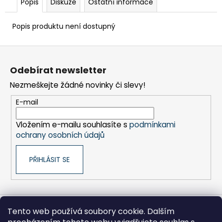
č
Popis
Diskuze
Ostatní informace
u
j
Popis produktu není dostupný
e
m
Z
e
á
Odebírat newsletter
p
BRAVIA
Nezmeškejte žádné novinky či slevy!
a
3
t
II
E-mail
(K55XR35M2PB.CEI)
í
22
Vložením e-mailu souhlasíte s
podmínkami
999
ochrany osobních údajů
Kč
PŘIHLÁSIT SE
Tento web používá soubory cookie. Dalším
Sony pro Firmy
Hikoki-nářadí
Kontakty