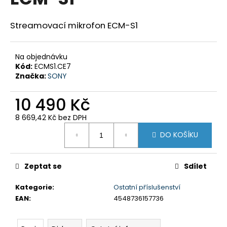
je
a
0,0
z
j
Streamovací mikrofon ECM-S1
5
í
hvězdiček.
t
Na objednávku
?
Kód:
ECMS1.CE7
Značka:
SONY
10 490 Kč
8 669,42 Kč bez DPH
HLEDAT
Měrná
DO KOŠÍKU
cena:
D
Zeptat se
Sdílet
o
p
Kategorie
:
Ostatní příslušenství
o
EAN
:
4548736157736
r
u