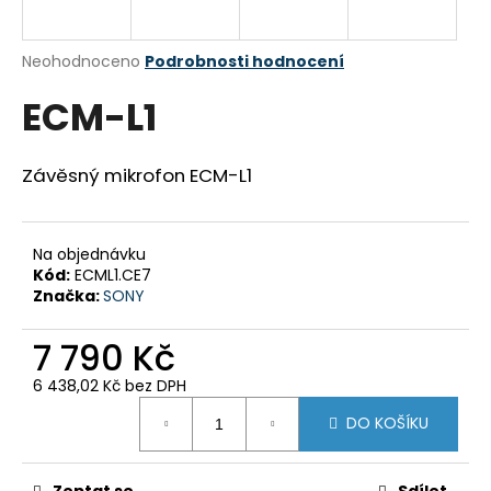
a
j
Průměrné
Neohodnoceno
Podrobnosti hodnocení
í
hodnocení
ECM-L1
produktu
t
je
?
0,0
z
Závěsný mikrofon ECM-L1
5
hvězdiček.
Na objednávku
HLEDAT
Kód:
ECML1.CE7
Značka:
SONY
7 790 Kč
D
o
6 438,02 Kč bez DPH
p
Měrná
o
DO KOŠÍKU
cena:
r
u
Zeptat se
Sdílet