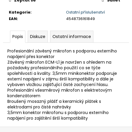
č
u
Kategorie
:
Ostatní příslušenství
j
EAN
:
4548736161849
e
m
e
Popis
Diskuze
Ostatní informace
DUALSENSE
Profesionální závěsný mikrofon s podporou externího
CONTROLLER
napájení přes konektor
COSMIC
Závěsný mikrofon ECM-L1 je navržen s ohledem na
RED/EAS
požadavky profesionálního použití co se týče
2
spolehlivosti a kvality. 3,5mm minikonektor podporuje
090
externí napájení v zájmu širší kompatibility a dále je
Kč
vybaven vložkou zajišťující čisté zachycení hlasu.
Profesionální všesměrový mikrofon s elektretovým
kondenzátorem
Broušený mosazný plášť a keramický plátek s
elektrodami pro čisté nahrávky
3,5mm konektor mikrofonu s podporou externího
napájení pro zajištění širší kompatibility
Z