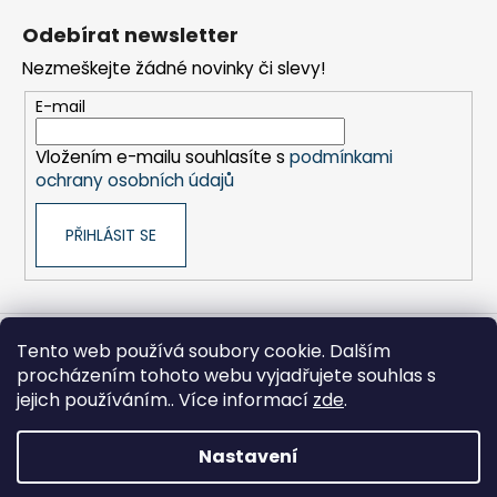
á
Odebírat newsletter
p
Nezmeškejte žádné novinky či slevy!
a
t
E-mail
í
Vložením e-mailu souhlasíte s
podmínkami
ochrany osobních údajů
PŘIHLÁSIT SE
Tento web používá soubory cookie. Dalším
Sony pro Firmy
Hikoki-nářadí
Kontakty
procházením tohoto webu vyjadřujete souhlas s
Zpracování osobních údajů
Obchodní podmínky
Moje objednávka
jejich používáním.. Více informací
zde
.
Nastavení
Vytvořil Shoptet