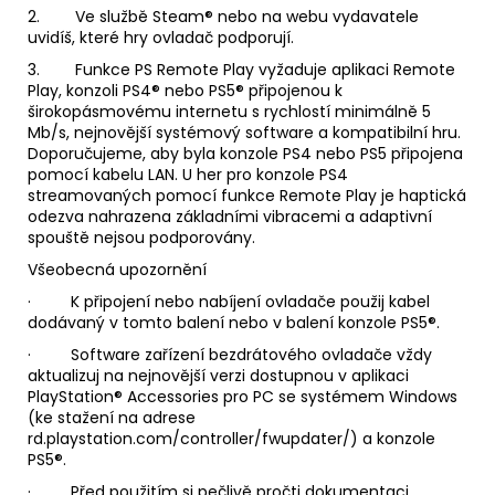
2. Ve službě Steam® nebo na webu vydavatele
uvidíš, které hry ovladač podporují.
3. Funkce PS Remote Play vyžaduje aplikaci Remote
Play, konzoli PS4® nebo PS5® připojenou k
širokopásmovému internetu s rychlostí minimálně 5
Mb/s, nejnovější systémový software a kompatibilní hru.
Doporučujeme, aby byla konzole PS4 nebo PS5 připojena
pomocí kabelu LAN. U her pro konzole PS4
streamovaných pomocí funkce Remote Play je haptická
odezva nahrazena základními vibracemi a adaptivní
spouště nejsou podporovány.
Všeobecná upozornění
· K připojení nebo nabíjení ovladače použij kabel
dodávaný v tomto balení nebo v balení konzole PS5®.
· Software zařízení bezdrátového ovladače vždy
aktualizuj na nejnovější verzi dostupnou v aplikaci
PlayStation® Accessories pro PC se systémem Windows
(ke stažení na adrese
rd.playstation.com/controller/fwupdater/) a konzole
PS5®.
· Před použitím si pečlivě pročti dokumentaci