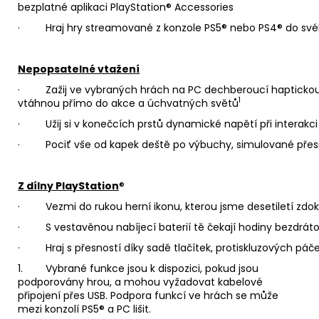
bezplatné aplikaci PlayStation® Accessories
· Hraj hry streamované z konzole PS5® nebo PS4® do svého
Nepopsatelné vtažení
· Zažij ve vybraných hrách na PC dechberoucí haptickou o
1
vtáhnou přímo do akce a úchvatných světů
· Užij si v konečcích prstů dynamické napětí při interakc
· Pociť vše od kapek deště po výbuchy, simulované přes
Z dílny PlayStation
®
· Vezmi do rukou herní ikonu, kterou jsme desetiletí zdoko
· S vestavěnou nabíjecí baterií tě čekají hodiny bezdrát
· Hraj s přesností díky sadě tlačítek, protiskluzových páče
1. Vybrané funkce jsou k dispozici, pokud jsou
podporovány hrou, a mohou vyžadovat kabelové
připojení přes USB. Podpora funkcí ve hrách se může
mezi konzolí PS5® a PC lišit.