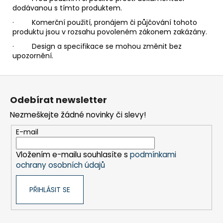
dodávanou s tímto produktem.
· Komerční použití, pronájem či půjčování tohoto
produktu jsou v rozsahu povoleném zákonem zakázány.
· Design a specifikace se mohou změnit bez
upozornění.
Z
á
Odebírat newsletter
p
Nezmeškejte žádné novinky či slevy!
a
t
E-mail
í
Vložením e-mailu souhlasíte s
podmínkami
ochrany osobních údajů
PŘIHLÁSIT SE