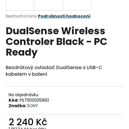
a
j
Průměrné
Neohodnoceno
Podrobnosti hodnocení
í
hodnocení
DualSense Wireless
produktu
t
je
?
Controler Black - PC
0,0
z
Ready
5
hvězdiček.
Bezdrátový ovladač DualSense s USB-C
HLEDAT
kabelem v balení
D
Na objednávku
o
Kód:
PS711000051651
p
Značka:
SONY
o
r
2 240 Kč
u