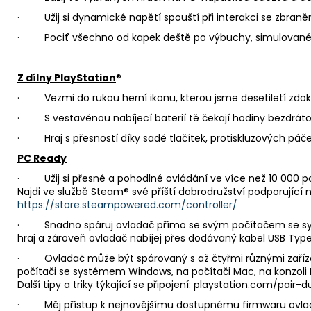
· Užij si dynamické napětí spouští při interakci se zbran
· Pociť všechno od kapek deště po výbuchy, simulované
Z dílny PlayStation
®
· Vezmi do rukou herní ikonu, kterou jsme desetiletí zdoko
· S vestavěnou nabíjecí baterií tě čekají hodiny bezdrát
· Hraj s přesností díky sadě tlačítek, protiskluzových páče
PC Ready
· Užij si přesné a pohodlné ovládání ve více než 10 000 
Najdi ve službě Steam® své příští dobrodružství podporující 
https://store.steampowered.com/controller/
· Snadno spáruj ovladač přímo se svým počítačem se sy
hraj a zároveň ovladač nabíjej přes dodávaný kabel USB Typ
· Ovladač může být spárovaný s až čtyřmi různými zaříze
počítači se systémem Windows, na počítači Mac, na konzoli
Další tipy a triky týkající se připojení: playstation.com/pair-
· Měj přístup k nejnovějšímu dostupnému firmwaru ovlad