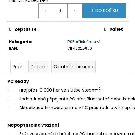
č
1 851,24 Kč bez DPH
Měrná
u
DO KOŠÍKU
cena:
j
e
m
Zeptat se
Sdílet
e
Kategorie
:
PS5 příslušenství
EAN
:
711719025979
BRAVIA
3
II
Popis
Diskuze
Ostatní informace
(K75XR35M2PB.CEI)
34
999
PC Ready
Kč
2
· Hraj přes 10 000 her ve službě Steam®
· Jednoduché připojení k PC přes Bluetooth® nebo kabe
· Aktualizace firmwaru přímo v PC prostřednictvím aplika
Nepopsatelné vtažení
1
· Zažij ve vybraných hrách na PC
haptickou odezvu a ad