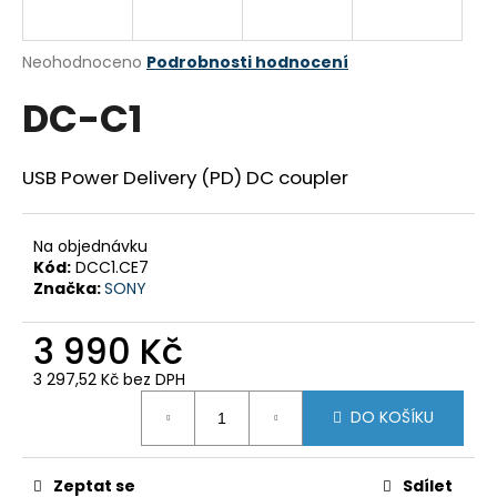
a
j
Průměrné
Neohodnoceno
Podrobnosti hodnocení
í
hodnocení
DC-C1
produktu
t
je
?
0,0
z
USB Power Delivery (PD) DC coupler
5
hvězdiček.
Na objednávku
HLEDAT
Kód:
DCC1.CE7
Značka:
SONY
3 990 Kč
D
o
3 297,52 Kč bez DPH
p
Měrná
DO KOŠÍKU
cena:
o
r
u
Zeptat se
Sdílet