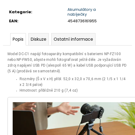
č
u
Akumulátory a
Kategorie
:
j
nabíječky
e
EAN
:
4548736161955
m
e
Popis
Diskuze
Ostatní informace
BRAVIA
Model DC-C1 napájí fotoaparáty kompatibilní s bateriemi NP-FZ100
2
nebo NP-FW50, abyste mohli fotografovat ještě déle. Je vyžadován
II
zdroj napájení USB PD (alespoň 65 W) a kabel USB podporující USB PD
(K75S25M2PB.CEI)
(5 A) (prodává se samostatně).
32
Rozměry (Š x V x H) přibl. 52,0 x 32,0 x 70,6 mm (2 1/5 x 1 1/4
999
Kč
x 2 3/4 palce)
Hmotnost: přibližně 210 g (7,4 oz)