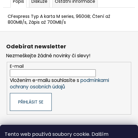
č
Popis
Diskuze
Ostatní informace
u
j
CFexpress Typ A karta M series, 960GB; Čtení až
e
800MB/s, Zápis až 700MB/s
m
Z
e
á
Odebírat newsletter
p
BRAVIA
Nezmeškejte žádné novinky či slevy!
a
3
II
t
E-mail
(K65XR35M2PB.CEI)
í
28
Vložením e-mailu souhlasíte s
podmínkami
999
ochrany osobních údajů
Kč
PŘIHLÁSIT SE
Tento web používá soubory cookie. Dalším
Sony pro Firmy
Hikoki-nářadí
Kontakty