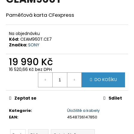
je
a
0,0
z
j
Paměťová karta CFexpress
5
í
hvězdiček.
t
Na objednávku
?
Kód:
CEAM960T.CE7
Značka:
SONY
19 990 Kč
16 520,66 Kč bez DPH
HLEDAT
Měrná
DO KOŠÍKU
cena:
D
Zeptat se
Sdílet
o
p
Kategorie
:
Úložiště a kabely
o
EAN
:
4548736147850
r
u